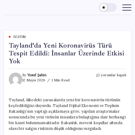
Skip
to
content
EĞITIM
Tayland’da Yeni Koronavirüs Türü
Tespit Edildi: İnsanlar Üzerinde Etkisi
Yok
Tayland’da
By
Yusuf Şahin
yorumlar kapalı
Yeni
12 Mayıs 2026
1 Min Read
Koronavirüs
Türü
Tespit
Tayland, ülkedeki yarasalarda yeni bir koronavirüs türünün
Edildi:
keşfedildiğini duyurdu. Tayland Dijital Ekonomi ve Toplum
İnsanlar
Üzerinde
Bakanlığı’nın yaptığı açıklamaya göre, yapılan araştırmalar
Etkisi
sonucunda bu yeni virüsün insanlara bulaştığına dair herhangi
Yok
bir kanıt bulunmamaktadır. Bakanlık, mevcut koşullar altında
için
olası bir salgın riskinin düşük olduğunu vurguladı.