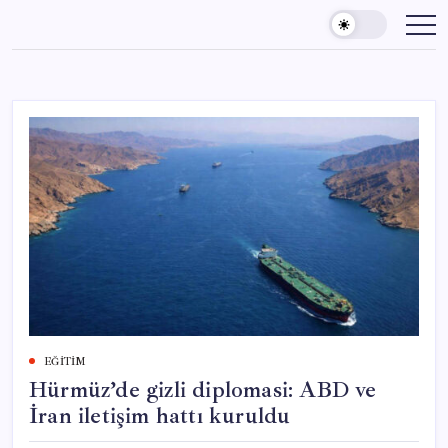
Skip
to
content
EĞITIM
Hürmüz’de gizli diplomasi: ABD ve
İran iletişim hattı kuruldu