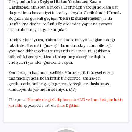
Öte yandan
İran Dışişleri Bakan Yardımcısı Kazım
Garibabadi’
nin sosyal medya üzerinden yaptığı açıklamalar
da gerilimin hassasiyetini ortaya koydu. Garibabadi, Hürmüz
Boğazı’nda güvenli geçişin
“belirsiz düzenlemeler”
ya da
İran’ın kıyı devleti rolünü göz ardı eden yapılarla garanti
altına alınamayacağını vurguladı.
İranlı yetkili ayrıca, Tahran’la koordinasyon sağlanmadığı
takdirde alternatif güzergâhların da askıya alınabileceği
yönünde dikkat çekici bir uyarıda bulundu. Bu açıklama,
bölgedeki enerji ve ticaret akışının geleceğine ilişkin
endişeleri yeniden gündeme taşıdı.
Yeni iletişim hattının, özellikle Hürmüz gibi küresel enerji
taşımacılığı açısından kritik bir geçitte, ani askeri
gerilimlerin önüne geçip geçemeyeceği ise uluslararası
kamuoyunda yakından izleniyor. (AA)
The post
Hürmüz’de gizli diplomasi: ABD ve İran iletişim hattı
kuruldu
appeared first on
Kilis Egitim
.