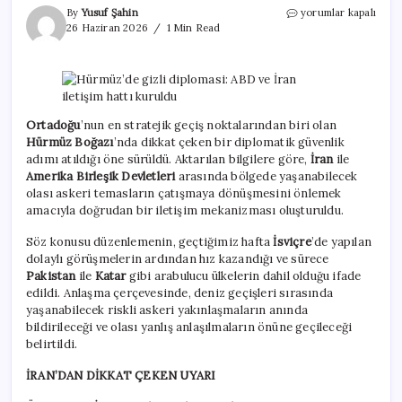
Hürmüz’de
By
Yusuf Şahin
yorumlar kapalı
gizli
26 Haziran 2026
1 Min Read
diplomasi:
ABD
ve
İran
iletişim
hattı
Ortadoğu
’nun en stratejik geçiş noktalarından biri olan
kuruldu
Hürmüz Boğazı
’nda dikkat çeken bir diplomatik güvenlik
için
adımı atıldığı öne sürüldü. Aktarılan bilgilere göre,
İran
ile
Amerika Birleşik Devletleri
arasında bölgede yaşanabilecek
olası askeri temasların çatışmaya dönüşmesini önlemek
amacıyla doğrudan bir iletişim mekanizması oluşturuldu.
Söz konusu düzenlemenin, geçtiğimiz hafta
İsviçre
’de yapılan
dolaylı görüşmelerin ardından hız kazandığı ve sürece
Pakistan
ile
Katar
gibi arabulucu ülkelerin dahil olduğu ifade
edildi. Anlaşma çerçevesinde, deniz geçişleri sırasında
yaşanabilecek riskli askeri yakınlaşmaların anında
bildirileceği ve olası yanlış anlaşılmaların önüne geçileceği
belirtildi.
İRAN’DAN DİKKAT ÇEKEN UYARI