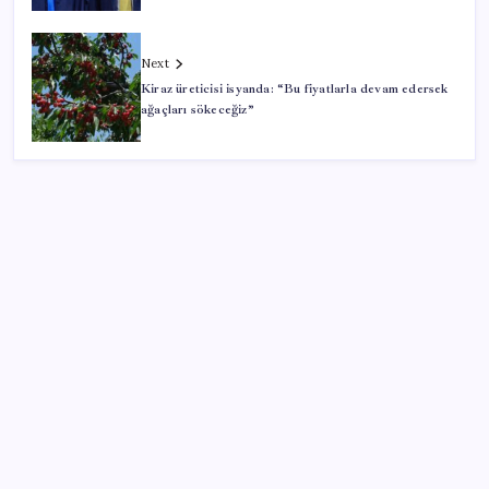
Next
Kiraz üreticisi isyanda: “Bu fiyatlarla devam edersek
ağaçları sökeceğiz”
SON YAZILAR
Yargıtay’dan kritik karar: SGK emekliye faiz
ödeyecek!
Android 17 bazı Galaxy modelleri için veda