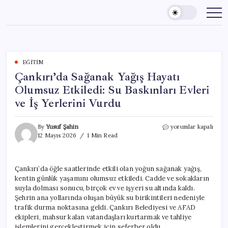
Skip
to
content
EĞITIM
Çankırı’da Sağanak Yağış Hayatı
Olumsuz Etkiledi: Su Baskınları Evleri
ve İş Yerlerini Vurdu
Çankırı’da
By
Yusuf Şahin
yorumlar kapalı
Sağanak
12 Mayıs 2026
1 Min Read
Yağış
Hayatı
Olumsuz
Çankırı’da öğle saatlerinde etkili olan yoğun sağanak yağış,
Etkiledi:
kentin günlük yaşamını olumsuz etkiledi. Cadde ve sokakların
Su
Baskınları
suyla dolması sonucu, birçok ev ve işyeri su altında kaldı.
Evleri
Şehrin ana yollarında oluşan büyük su birikintileri nedeniyle
ve
trafik durma noktasına geldi. Çankırı Belediyesi ve AFAD
İş
ekipleri, mahsur kalan vatandaşları kurtarmak ve tahliye
Yerlerini
işlemlerini gerçekleştirmek için seferber oldu.