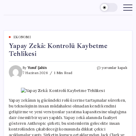
Skip
to
content
EKONOMI
Yapay Zekâ: Kontrolü Kaybetme
Tehlikesi
Yapay
By
Yusuf Şahin
yorumlar kapalı
Zekâ:
7 Haziran 2026
1 Min Read
Kontrolü
Kaybetme
Tehlikesi
için
Yapay zekânın iş gücündeki rolü üzerine tartışmalar sürerken,
bu teknolojinin insan müdahalesi olmadan kendi kendini
geliştirme ve yeni versiyonlar yaratma kapasitesine ulaştığına
dair önemli bir uyarı yapıldı. Yapay zekâ alanında faaliyet
gösteren Anthropic şirketi, bu sistemlerin gelecekte insan
kontrolünden çıkabileceği konusunda dikkat çekici
açıklamalar yaptı. Şirketin kurucu ortaklarından Jack Clark ve