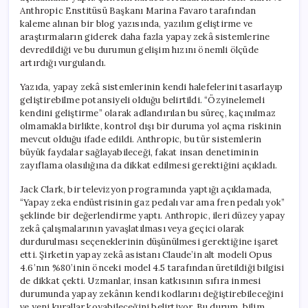
Anthropic Enstitüsü Başkanı Marina Favaro tarafından
kaleme alınan bir blog yazısında, yazılım geliştirme ve
araştırmaların giderek daha fazla yapay zekâ sistemlerine
devredildiği ve bu durumun gelişim hızını önemli ölçüde
artırdığı vurgulandı.
Yazıda, yapay zekâ sistemlerinin kendi halefelerini tasarlayıp
geliştirebilme potansiyeli olduğu belirtildi. “Özyinelemeli
kendini geliştirme” olarak adlandırılan bu süreç, kaçınılmaz
olmamakla birlikte, kontrol dışı bir duruma yol açma riskinin
mevcut olduğu ifade edildi. Anthropic, bu tür sistemlerin
büyük faydalar sağlayabileceği, fakat insan denetiminin
zayıflama olasılığına da dikkat edilmesi gerektiğini açıkladı.
Jack Clark, bir televizyon programında yaptığı açıklamada,
“Yapay zeka endüstrisinin gaz pedalı var ama fren pedalı yok”
şeklinde bir değerlendirme yaptı. Anthropic, ileri düzey yapay
zekâ çalışmalarının yavaşlatılması veya geçici olarak
durdurulması seçeneklerinin düşünülmesi gerektiğine işaret
etti. Şirketin yapay zekâ asistanı Claude’in alt modeli Opus
4.6’nın %80’inin önceki model 4.5 tarafından üretildiği bilgisi
de dikkat çekti. Uzmanlar, insan katkısının sıfıra inmesi
durumunda yapay zekânın kendi kodlarını değiştirebileceğini
ve yeni kurallar koyabileceğini belirtiyor. Bu durum, bilim