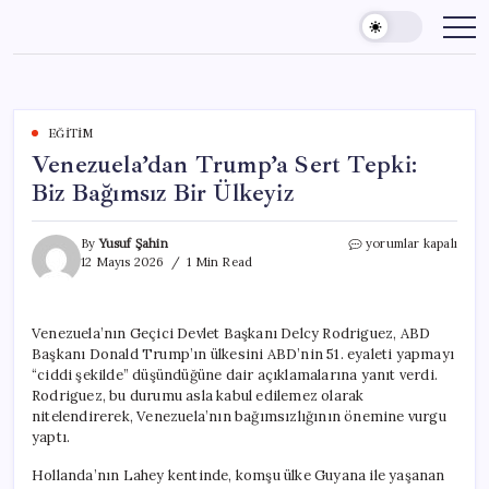
Skip
to
content
EĞITIM
Venezuela’dan Trump’a Sert Tepki:
Biz Bağımsız Bir Ülkeyiz
Venezuela’dan
By
Yusuf Şahin
yorumlar kapalı
Trump’a
12 Mayıs 2026
1 Min Read
Sert
Tepki:
Biz
Venezuela’nın Geçici Devlet Başkanı Delcy Rodriguez, ABD
Bağımsız
Başkanı Donald Trump’ın ülkesini ABD’nin 51. eyaleti yapmayı
Bir
Ülkeyiz
“ciddi şekilde” düşündüğüne dair açıklamalarına yanıt verdi.
için
Rodriguez, bu durumu asla kabul edilemez olarak
nitelendirerek, Venezuela’nın bağımsızlığının önemine vurgu
yaptı.
Hollanda’nın Lahey kentinde, komşu ülke Guyana ile yaşanan