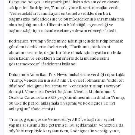
Esequibo bölgesi anlaşmazlığına ilişkin devam eden davayı
takip eden Rodriguez, Trump’a yönelik sert mesajlar verdi.
“Venezuelalıları tanımlayan en temel özelliklerden biri,
bağımsızlık mücadelesine ve bu mücadelenin kahramanlarına
olan bağlılığımızdır. Ülkemizin bütünlüğü, egemenliği ve
bağımsızlığı için mücadele etmeye devam edeceğiz” dedi.
Rodriguez, Trump yönetimiyle işbirliği içinde bir diplomatik
gündem izlediklerini belirterek, “Tarihimiz, bir koloni
olmanın ötesinde, özgür bir ülke olmak için hayatlarını feda
eden kadın ve erkeklerin zaferlerle dolu mücadelesini
göstermektedir” ifadelerini kullandı.
Daha önce Amerikan Fox News muhabirine verdiği röportajda
Trump, Venezuela’nın ABD’nin 51. eyaleti olmasının “ciddi bir
düşünce” olduğunu belirtmiş ve “Venezuela Trump’ı seviyor”
demişti. Venezuela Devlet Başkanı Nicolas Maduro’nun 3
Ocak’ta Caracas’tan ABD’ye götürülmesinin ardından Trump,
bu ülke ile petrol anlaşmaları yapmış ve Rodriguez ile “iyi
anlaştığını” ifade etmişti.
Trump, geçmişte de Venezuela’yı ABD’ye bağlı bir eyalet
yapma arzusunu dile getirmişti. Bu açıklamalar, Venezuela’da
büyük bir tepkiyle karşılanırken, Rodriguez’in verdiği yanıt,