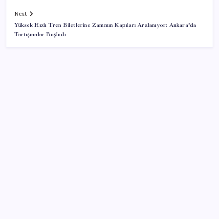
Next
Yüksek Hızlı Tren Biletlerine Zammın Kapıları Aralanıyor: Ankara’da
Tartışmalar Başladı
SON YAZILAR
Yargıtay’dan kritik karar: SGK emekliye faiz
ödeyecek!
Android 17 bazı Galaxy modelleri için veda
güncellemesi olacak
TBMM Adalet Komisyonu’nda ‘süreç yasası’