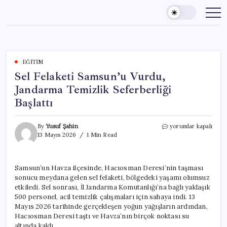
Skip
to
content
EĞITIM
Sel Felaketi Samsun’u Vurdu,
Jandarma Temizlik Seferberliği
Başlattı
Sel
By
Yusuf Şahin
yorumlar kapalı
Felaketi
13 Mayıs 2026
1 Min Read
Samsun’u
Vurdu,
Jandarma
Samsun’un Havza ilçesinde, Hacıosman Deresi’nin taşması
Temizlik
sonucu meydana gelen sel felaketi, bölgedeki yaşamı olumsuz
Seferberliği
Başlattı
etkiledi. Sel sonrası, İl Jandarma Komutanlığı’na bağlı yaklaşık
için
500 personel, acil temizlik çalışmaları için sahaya indi. 13
Mayıs 2026 tarihinde gerçekleşen yoğun yağışların ardından,
Hacıosman Deresi taştı ve Havza’nın birçok noktası su
altında kaldı.