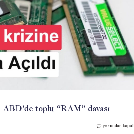
a ABD’de toplu “RAM” davası
Samsung,
yorumlar kapal
SK