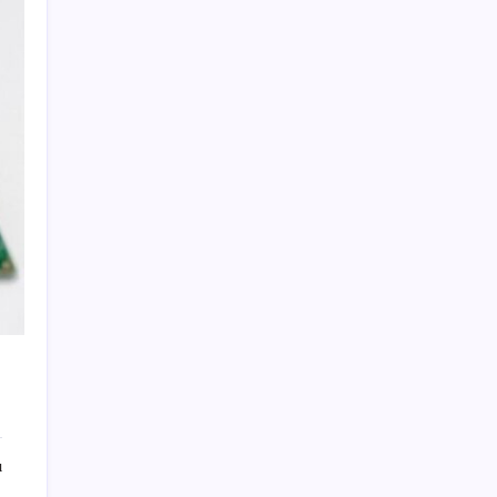
Android 17 bazı Galaxy modelleri için veda
güncellemesi olacak
TBMM Adalet Komisyonu’nda ‘süreç yasası’
gerginliği: İzdiham yaşandı, ezilme tehlikesi
geçirdiler!
Tarihi borsa çöküşü: ‘Kaybedenler Kulübü’
siyasi parti kuruyor!
‘Tek çatı altında toplanmalı’ dedi: Akın
Gürlek’ten ‘internet gazeteciliği’ için yasa
sinyali mi?
UBS Baş Yatırım Sorumlusu’ndan altın
tahmini: Fiyatlardaki düşüşler alım fırsatı
yaratıyor
BofA: Yatırımcı iyimserliği beş yılın en
yüksek seviyesinde
Temmuz’da yabancının en çok alım satım
ı
yaptığı hisseler