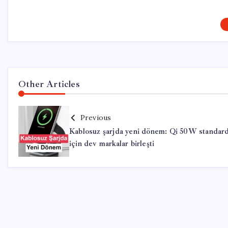
Other Articles
Previous
Kablosuz şarjda yeni dönem: Qi 50W standard
için dev markalar birleşti