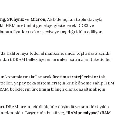
hynix
ve
Micron’a
g, SK hynix
ve
Micron
, ABD’de açılan toplu davayla
ABD’de
toplu
odaklı HBM üretimini gerekçe göstererek DDR3 ve
“RAM”
bunun fiyatları rekor seviyeye taşıdığı iddia ediliyor.
davası
için
da Kaliforniya federal mahkemesinde toplu dava açıldı.
ndart DRAM bellek içeren ürünleri satın alan tüketiciler
kın konumlarını kullanarak
üretim stratejilerini ortak
ticiler, yapay zeka sistemleri için kritik öneme sahip HBM
AM belleklerin üretimini bilinçli olarak azaltmak için
art DRAM arzını ciddi ölçüde düşürdü ve son dört yılda
neden oldu. Başvuruda bu süreç, “
RAMpocalypse” (RAM