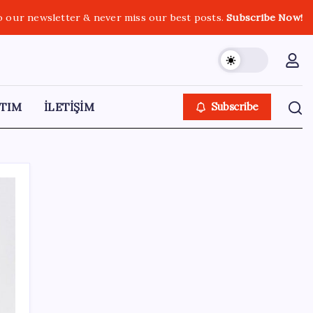
o our newsletter & never miss our best posts.
Subscribe Now!
TIM
İLETİŞİM
Subscribe
SON YAZILAR
Yargıtay’dan kritik karar: SGK emekliye faiz
ödeyecek!