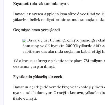
Kıyameti)
olarak tanımlanıyor.
Davacılar ayrıca Apple’ın kısa süre önce iPad ve M
yükselen bellek maliyetlerinin somut sonuçlarında
Geçmişte ceza yemişlerdi
Dava, üç üreticinin geçmişte yaşadığı rekab
Samsung ve SK hynix’in
2000’li yıllarda
ABD Ada
sabitleme davalarında suçlarını kabul ettiği ha
Söz konusu süreçte şirketlere toplam
731 milyon 
cezasına çarptırılmıştı.
Fiyatlarda yükseliş sürecek
Davanın açıldığı dönemde birçok teknoloji şirketi d
uyarısında bulunuyor. Örneğin
Lenovo
, yükselen b
ifade etmişti.