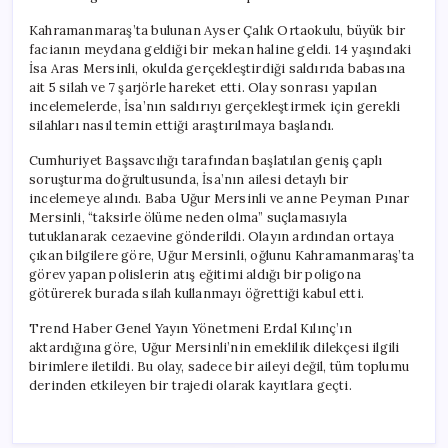
Kahramanmaraş’ta bulunan Ayser Çalık Ortaokulu, büyük bir
facianın meydana geldiği bir mekan haline geldi. 14 yaşındaki
İsa Aras Mersinli, okulda gerçekleştirdiği saldırıda babasına
ait 5 silah ve 7 şarjörle hareket etti. Olay sonrası yapılan
incelemelerde, İsa’nın saldırıyı gerçekleştirmek için gerekli
silahları nasıl temin ettiği araştırılmaya başlandı.
Cumhuriyet Başsavcılığı tarafından başlatılan geniş çaplı
soruşturma doğrultusunda, İsa’nın ailesi detaylı bir
incelemeye alındı. Baba Uğur Mersinli ve anne Peyman Pınar
Mersinli, “taksirle ölüme neden olma” suçlamasıyla
tutuklanarak cezaevine gönderildi. Olayın ardından ortaya
çıkan bilgilere göre, Uğur Mersinli, oğlunu Kahramanmaraş’ta
görev yapan polislerin atış eğitimi aldığı bir poligona
götürerek burada silah kullanmayı öğrettiği kabul etti.
Trend Haber Genel Yayın Yönetmeni Erdal Kılınç’ın
aktardığına göre, Uğur Mersinli’nin emeklilik dilekçesi ilgili
birimlere iletildi. Bu olay, sadece bir aileyi değil, tüm toplumu
derinden etkileyen bir trajedi olarak kayıtlara geçti.