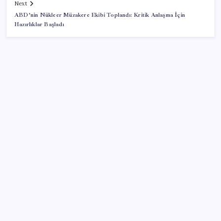
Next
ABD’nin Nükleer Müzakere Ekibi Toplandı: Kritik Anlaşma İçin
Hazırlıklar Başladı
SON YAZILAR
Yargıtay’dan kritik karar: SGK emekliye faiz
ödeyecek!
Android 17 bazı Galaxy modelleri için veda
güncellemesi olacak
TBMM Adalet Komisyonu’nda ‘süreç yasası’
gerginliği: İzdiham yaşandı, ezilme tehlikesi