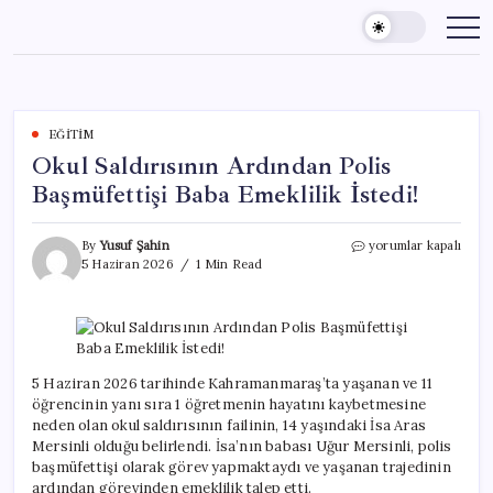
Skip
to
content
EĞITIM
Okul Saldırısının Ardından Polis
Başmüfettişi Baba Emeklilik İstedi!
Okul
By
Yusuf Şahin
yorumlar kapalı
Saldırısının
5 Haziran 2026
1 Min Read
Ardından
Polis
Başmüfettişi
Baba
Emeklilik
İstedi!
5 Haziran 2026 tarihinde Kahramanmaraş’ta yaşanan ve 11
için
öğrencinin yanı sıra 1 öğretmenin hayatını kaybetmesine
neden olan okul saldırısının failinin, 14 yaşındaki İsa Aras
Mersinli olduğu belirlendi. İsa’nın babası Uğur Mersinli, polis
başmüfettişi olarak görev yapmaktaydı ve yaşanan trajedinin
ardından görevinden emeklilik talep etti.