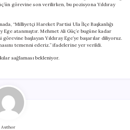
Alındı,
’ün görevine son verilirken, bu pozisyona Yıldıray
Yeni
Atama
Yapıldı
da, “Milliyetçi Hareket Partisi Ula İlçe Başkanlığı
için
ay Ege atanmıştır. Mehmet Ali Güç’e bugüne kadar
i görevine başlayan Yıldıray Ege’ye başarılar diliyoruz.
asını temenni ederiz.” ifadelerine yer verildi.
tkılar sağlaması bekleniyor.
Author