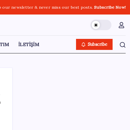
o our newsletter & never miss our best posts.
Subscribe Now!
TIM
İLETİŞİM
Subscribe
ı
SON YAZILAR
Google Pixel 11 Pro Fold için Geri Sayım
Başladı