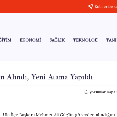
Subscribe t
ĞİTİM
EKONOMİ
SAĞLIK
TEKNOLOJİ
TANI
 Alındı, Yeni Atama Yapıldı
MHP
yorumlar kapal
Ula
İlçe
Başkanı
Görevden
ğı, Ula İlçe Başkanı Mehmet Ali Güç’ün görevden alındığını