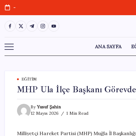
Skip
-
to
content
https://www.facebook.com/
https://twitter.com/
https://t.me/
https://www.instagram.com/
https://youtube.com/
ANA SAYFA
E
EĞITIM
MHP Ula İlçe Başkanı Görevden
By
Yusuf Şahin
12 Mayıs 2026
1 Min Read
Milliyetçi Hareket Partisi (MHP) Muğla İl Başkanlı