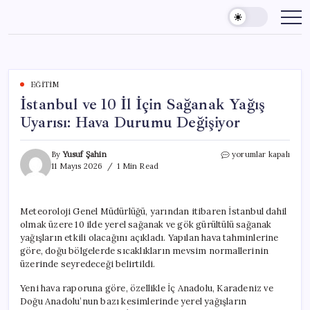
Skip
to
content
EĞITIM
İstanbul ve 10 İl İçin Sağanak Yağış
Uyarısı: Hava Durumu Değişiyor
İstanbul
By
Yusuf Şahin
yorumlar kapalı
ve
11 Mayıs 2026
1 Min Read
10
İl
İçin
Meteoroloji Genel Müdürlüğü, yarından itibaren İstanbul dahil
Sağanak
olmak üzere 10 ilde yerel sağanak ve gök gürültülü sağanak
Yağış
Uyarısı:
yağışların etkili olacağını açıkladı. Yapılan hava tahminlerine
Hava
göre, doğu bölgelerde sıcaklıkların mevsim normallerinin
Durumu
üzerinde seyredeceği belirtildi.
Değişiyor
için
Yeni hava raporuna göre, özellikle İç Anadolu, Karadeniz ve
Doğu Anadolu’nun bazı kesimlerinde yerel yağışların