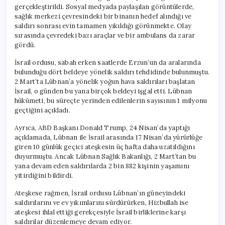
gerçekleştirildi. Sosyal medyada paylaşılan görüntülerde,
sağlık merkezi çevresindeki bir binanın hedef alındığı ve
saldırı sonrası evin tamamen yıkıldığı görünmekte. Olay
sırasında çevredeki bazı araçlar ve bir ambulans da zarar
gördü.
İsrail ordusu, sabah erken saatlerde Erzun’un da aralarında
bulunduğu dört beldeye yönelik saldırı tehdidinde bulunmuştu.
2 Mart’ta Lübnan’a yönelik yoğun hava saldırıları başlatan
İsrail, o günden bu yana birçok beldeyi işgal etti. Lübnan
hükümeti, bu süreçte yerinden edilenlerin sayısının 1 milyonu
geçtiğini açıkladı.
Ayrıca, ABD Başkanı Donald Trump, 24 Nisan’da yaptığı
açıklamada, Lübnan ile İsrail arasında 17 Nisan’da yürürlüğe
giren 10 günlük geçici ateşkesin üç hafta daha uzatıldığını
duyurmuştu. Ancak Lübnan Sağlık Bakanlığı, 2 Mart’tan bu
yana devam eden saldırılarda 2 bin 882 kişinin yaşamını
yitirdiğini bildirdi.
Ateşkese rağmen, İsrail ordusu Lübnan’ın güneyindeki
saldırılarını ve ev yıkımlarını sürdürürken, Hizbullah ise
ateşkesi ihlal ettiği gerekçesiyle İsrail birliklerine karşı
saldırılar düzenlemeye devam ediyor.