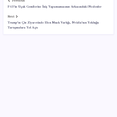
Previous
F-15’in Uçak Gemilerine İniş Yapamamasının Arkasındaki Nedenler
Next
Trump’ın Çin Ziyaretinde Elon Musk Varlığı, Nvidia’nın Yokluğu
Tartışmalara Yol Açtı
SON YAZILAR
Google Pixel 11 Pro Fold için Geri Sayım Başladı
CarrefourSA’dan dikkat çeken ‘alkol’ kararı: Stoklar
bitince satış sona erecek iddiası…