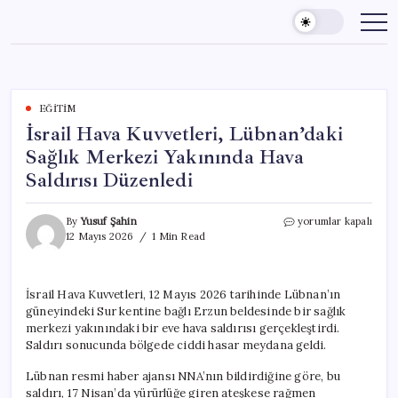
Skip
to
content
EĞITIM
İsrail Hava Kuvvetleri, Lübnan’daki
Sağlık Merkezi Yakınında Hava
Saldırısı Düzenledi
İsrail
By
Yusuf Şahin
yorumlar kapalı
Hava
12 Mayıs 2026
1 Min Read
Kuvvetleri,
Lübnan’daki
Sağlık
İsrail Hava Kuvvetleri, 12 Mayıs 2026 tarihinde Lübnan’ın
Merkezi
güneyindeki Sur kentine bağlı Erzun beldesinde bir sağlık
Yakınında
Hava
merkezi yakınındaki bir eve hava saldırısı gerçekleştirdi.
Saldırısı
Saldırı sonucunda bölgede ciddi hasar meydana geldi.
Düzenledi
için
Lübnan resmi haber ajansı NNA’nın bildirdiğine göre, bu
saldırı, 17 Nisan’da yürürlüğe giren ateşkese rağmen