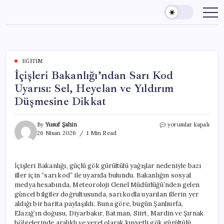
Skip
to
content
EĞITIM
İçişleri Bakanlığı’ndan Sarı Kod
Uyarısı: Sel, Heyelan ve Yıldırım
Düşmesine Dikkat
İçişleri
By
Yusuf Şahin
yorumlar kapalı
Bakanlığı’ndan
26 Nisan 2026
1 Min Read
Sarı
Kod
Uyarısı:
İçişleri Bakanlığı, güçlü gök gürültülü yağışlar nedeniyle bazı
Sel,
iller için “sarı kod” ile uyarıda bulundu. Bakanlığın sosyal
Heyelan
ve
medya hesabında, Meteoroloji Genel Müdürlüğü’nden gelen
Yıldırım
güncel bilgiler doğrultusunda, sarı kodla uyarılan illerin yer
Düşmesine
aldığı bir harita paylaşıldı. Buna göre, bugün Şanlıurfa,
Dikkat
Elazığ’ın doğusu, Diyarbakır, Batman, Siirt, Mardin ve Şırnak
için
bölgelerinde aralıklı ve yerel olarak kuvvetli gök gürültülü