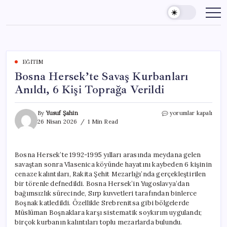
Skip
to
content
EĞITIM
Bosna Hersek’te Savaş Kurbanları
Anıldı, 6 Kişi Toprağa Verildi
Bosna
By
Yusuf Şahin
yorumlar kapalı
Hersek’te
26 Nisan 2026
1 Min Read
Savaş
Kurbanları
Anıldı,
Bosna Hersek’te 1992-1995 yılları arasında meydana gelen
6
savaştan sonra Vlasenica köyünde hayatını kaybeden 6 kişinin
Kişi
Toprağa
cenaze kalıntıları, Rakita Şehit Mezarlığı’nda gerçekleştirilen
Verildi
bir törenle defnedildi. Bosna Hersek’in Yugoslavya’dan
için
bağımsızlık sürecinde, Sırp kuvvetleri tarafından binlerce
Boşnak katledildi. Özellikle Srebrenitsa gibi bölgelerde
Müslüman Boşnaklara karşı sistematik soykırım uygulandı;
birçok kurbanın kalıntıları toplu mezarlarda bulundu.