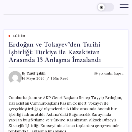
Skip
to
content
EĞITIM
Erdoğan ve Tokayev’den Tarihi
İşbirliği: Türkiye ile Kazakistan
Arasında 13 Anlaşma İmzalandı
Erdoğan
By
Yusuf Şahin
yorumlar kapalı
ve
14 Mayıs 2026
1 Min Read
Tokayev’den
Tarihi
İşbirliği:
Cumhurbaşkanı ve AKP Genel Başkanı Recep Tayyip Erdoğan,
Türkiye
Kazakistan Cumhurbaşkanı Kasım Cömert Tokayev ile
ile
Kazakistan
gerçekleştirdiği görüşmelerde, iki ülke arasında önemli bir
Arasında
işbirliği adımı atıldı. Astana’daki Bağımsızlık Sarayı’nda
13
yapılan bu görüşme ve Türkiye-Kazakistan Yüksek Düzeyli
Anlaşma
Stratejik İşbirliği Konseyi’nin altıncı toplantısı çerçevesinde
İmzalandı
toplamda 13 anlaşma imzalandı.