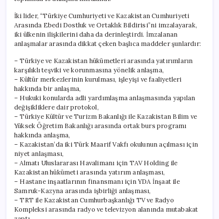
için
İki lider, “Türkiye Cumhuriyeti ve Kazakistan Cumhuriyeti
Arasında Ebedi Dostluk ve Ortaklık Bildirisi”ni imzalayarak,
iki ülkenin ilişkilerini daha da derinleştirdi. İmzalanan
anlaşmalar arasında dikkat çeken başlıca maddeler şunlardır:
– Türkiye ve Kazakistan hükümetleri arasında yatırımların
karşılıklı teşviki ve korunmasına yönelik anlaşma,
– Kültür merkezlerinin kurulması, işleyişi ve faaliyetleri
hakkında bir anlaşma,
– Hukuki konularda adli yardımlaşma anlaşmasında yapılan
değişikliklere dair protokol,
– Türkiye Kültür ve Turizm Bakanlığı ile Kazakistan Bilim ve
Yüksek Öğretim Bakanlığı arasında ortak burs programı
hakkında anlaşma,
– Kazakistan’da iki Türk Maarif Vakfı okulunun açılması için
niyet anlaşması,
– Almatı Uluslararası Havalimanı için TAV Holding ile
Kazakistan hükümeti arasında yatırım anlaşması,
– Hastane inşaatlarının finansmanı için YDA İnşaat ile
Samruk-Kazyna arasında işbirliği anlaşması,
– TRT ile Kazakistan Cumhurbaşkanlığı TV ve Radyo
Kompleksi arasında radyo ve televizyon alanında mutabakat
zaptı,