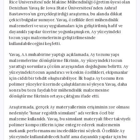
Rice Üniversitesi’nde Makine Mühendisliği öğretim üyesi olan
Denizhan Yavaş ile Iowa State Üniversitesi’nden Ashraf
Bastawros’un gerçekleştirdiği araştırma, bu alanda dikkat
çekici bulgular sunuyor. Yavaş, özellikle ileri mühendislik
malzemeleri ve uzay uygulamaları için geliştirilmiş hafif ve
dayanıklı yapılar üzerine yoğunlaşmışken, Ay yüzeyindeki
tozun yapı malzemelerinin geliştirilmesinde
kullanılabileceğini keşfetti.
Yavaş, AA muhabirine yaptığı açıklamada, Ay tozunu yapı
malzemelerine dönüştürme fikrinin, Ay yüzeyindeki tozun
yarattığı sorunlara çözüm arayışından doğduğunu belirtti. Ay
yüzeyindeki tozun aşındırıcı ve keskin özellikleri, ekipmanlar
için ciddi bir tehdit oluşturabiliyor. İlk başta Ay tozunu iten
polimer yüzeyler üzerinde çalıştıklarını söyleyen Yavaş, daha
sonra bu tozu faydalı bir mühendislik malzemesine
dönüştürme fikrinin ortaya çıktığını ifade etti.
Araştırmada, gerçek Ay materyallerinin erişiminin zor olması
nedeniyle “lunar regolith simulant” adı verilen özel bir
malzeme kullanıldı. Yavaş, bu simulant materyali fiber takviyeli
polimer kompozitlerin içine entegre ederek malzemenin
mekanik performansını incelediklerini söyledi. Özellikle Ay
yüzeyinde kullanılabilecek hafif ama dayanıklı yapılar için bu