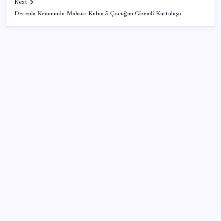
Next
Derenin Kenarında Mahsur Kalan 5 Çocuğun Gizemli Kurtuluşu
SON YAZILAR
Google Pixel 11 Pro Fold için Geri Sayım Başladı
CarrefourSA’dan dikkat çeken ‘alkol’ kararı: Stoklar
bitince satış sona erecek iddiası…
Xbox 360 Oyunları PC ve Yeni Nesil Cihazlara
Geliyor
Apple’ın akıllı gözlüğü akıllı saati gibi olacak