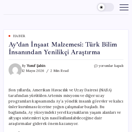
Skip
to
content
HABER
Ay’dan İnşaat Malzemesi: Türk Bilim
İnsanından Yenilikçi Araştırma
Ay’dan
By
Yusuf Şahin
yorumlar kapalı
İnşaat
12 Mayıs 2026
2 Min Read
Malzemesi:
Türk
Bilim
Son yıllarda, Amerikan Havacılık ve Uzay Dairesi (NASA)
İnsanından
tarafından yürütülen Artemis misyonu ve diğer uzay
Yenilikçi
Araştırma
programları kapsamında Ay’a yönelik insanlı görevler ve kalıcı
için
üsler kurulması üzerine yoğun çalışmalar başladı. Bu
bağlamda, Ay yüzeyindeki yerel kaynakların yaşam alanları ve
altyapı sistemleri için nasıl kullanılabileceğine dair
araştırmalar giderek önem kazanıyor.