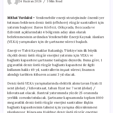
rüzgâr
24 Haziran 2026
3 Min Read
denizden
esecek
için
Mithat Yurdakul –
Yenilenebilir enerji stratejisinde önemli yer
tutması beklenen deniz üstü (offshore) rüzgâr santralleri için
yatırım başlıyor. Saros Körfezi, Gökçeada, Bozcaada ve
Edremit açıklarındaki 4 bölgenin aday alan olarak
belirlenmesinin ardından Yenilenebilir Enerji Kaynak Alanları
(YEKA) yarışmaları için de şartname süreci başladı.
Enerji ve Tabii Kaynaklar Bakanlığı, Türkiye’nin ilk büyük
ölçekli deniz üstü rüzgâr enerjisi yatırımı için YEKA ve
bağlantı kapasitesi şartname taslağını duyurdu. Buna göre, 1
gigavatlık deniz üstü rüzgâr bağlantı kapasitesi ile ilgili
kullanım hakkı 49 yıl, santrallerin inşaat süresi, lisansın
alındığı tarihten itibaren azami 3 yıl olacak.
Deniz üstü YEKA yarışmalarında elektrik alımı tavan fiyatı 11
sent (dolar) / kilovatsaat, taban fiyat ise 7 sent (dolar) /
kilovatsaat olacak. Santral yatırımında yüzde 25 oranında
yerlilik zorunlu tutulacak. Şartname kapsamında toplam 1000
megavatlık deniz üstü rüzgâr enerjisi santraline ilişkin
bağlantı kapasitesinin tahsisi için yarışma düzenlenmesi
planlanıyor. Rönesans Holding deniz üstü rüzgâr enerjisi