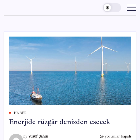
Skip
to
content
HABER
Enerjide rüzgâr denizden esecek
Enerjide
By
Yusuf Şahin
yorumlar kapalı