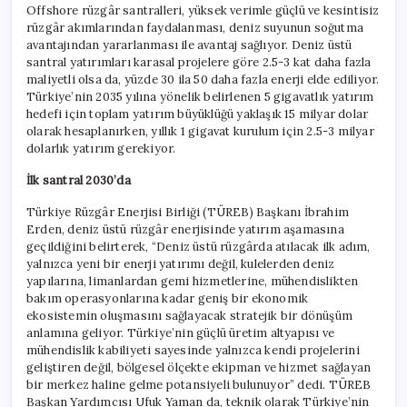
Offshore rüzgâr santralleri, yüksek verimle güçlü ve kesintisiz
rüzgâr akımlarından faydalanması, deniz suyunun soğutma
avantajından yararlanması ile avantaj sağlıyor. Deniz üstü
santral yatırımları karasal projelere göre 2.5-3 kat daha fazla
maliyetli olsa da, yüzde 30 ila 50 daha fazla enerji elde ediliyor.
Türkiye’nin 2035 yılına yönelik belirlenen 5 gigavatlık yatırım
hedefi için toplam yatırım büyüklüğü yaklaşık 15 milyar dolar
olarak hesaplanırken, yıllık 1 gigavat kurulum için 2.5-3 milyar
dolarlık yatırım gerekiyor.
İlk santral 2030’da
Türkiye Rüzgâr Enerjisi Birliği (TÜREB) Başkanı İbrahim
Erden, deniz üstü rüzgâr enerjisinde yatırım aşamasına
geçildiğini belirterek, “Deniz üstü rüzgârda atılacak ilk adım,
yalnızca yeni bir enerji yatırımı değil, kulelerden deniz
yapılarına, limanlardan gemi hizmetlerine, mühendislikten
bakım operasyonlarına kadar geniş bir ekonomik
ekosistemin oluşmasını sağlayacak stratejik bir dönüşüm
anlamına geliyor. Türkiye’nin güçlü üretim altyapısı ve
mühendislik kabiliyeti sayesinde yalnızca kendi projelerini
geliştiren değil, bölgesel ölçekte ekipman ve hizmet sağlayan
bir merkez haline gelme potansiyeli bulunuyor” dedi. TÜREB
Başkan Yardımcısı Ufuk Yaman da, teknik olarak Türkiye’nin