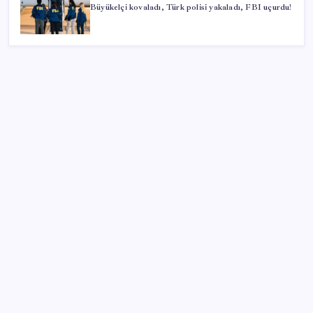
Büyükelçi kovaladı, Türk polisi yakaladı, FBI uçurdu!
SON YAZILAR
Menderes Belediyesi’ne operasyon: Belediye
Başkanı Çiçek dahil 16 kişi adliyeye sevk edildi
Kritik toplantıya günler kaldı: Merkez Bankası
enflasyon tahminlerini 13 Ağustos’ta duyuracak
Google Pixel 11 Pro Fold için Geri Sayım Başladı
CarrefourSA’dan dikkat çeken ‘alkol’ kararı: Stoklar