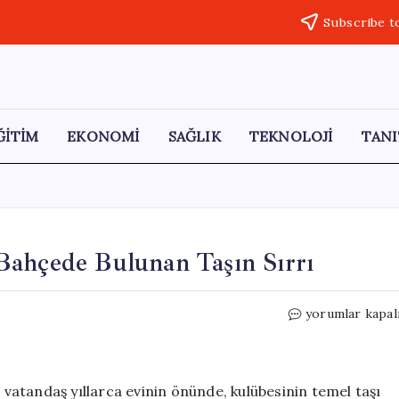
Subscribe t
ĞİTİM
EKONOMİ
SAĞLIK
TEKNOLOJİ
TANI
Bahçede Bulunan Taşın Sırrı
Yüzyıllar
yorumlar kapal
Boyunca
Unutulmuş:
Bahçede
Bulunan
atandaş yıllarca evinin önünde, kulübesinin temel taşı