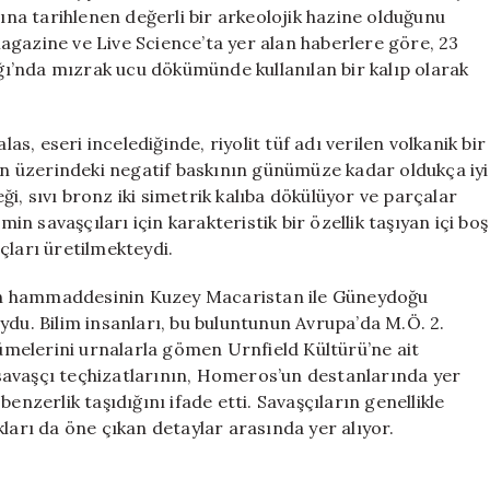
Taşın
lına tarihlenen değerli bir arkeolojik hazine olduğunu
Sırrı
agazine ve Live Science’ta yer alan haberlere göre, 23
için
ı’nda mızrak ucu dökümünde kullanılan bir kalıp olarak
, eseri incelediğinde, riyolit tüf adı verilen volkanik bir
bın üzerindeki negatif baskının günümüze kadar oldukça iyi
i, sıvı bronz iki simetrik kalıba dökülüyor ve parçalar
min savaşçıları için karakteristik bir özellik taşıyan içi boş
çları üretilmekteydi.
aşın hammaddesinin Kuzey Macaristan ile Güneydoğu
ydu. Bilim insanları, bu buluntunun Avrupa’da M.Ö. 2.
kümelerini urnalarla gömen Urnfield Kültürü’ne ait
savaşçı teçhizatlarının, Homeros’un destanlarında yer
enzerlik taşıdığını ifade etti. Savaşçıların genellikle
ları da öne çıkan detaylar arasında yer alıyor.