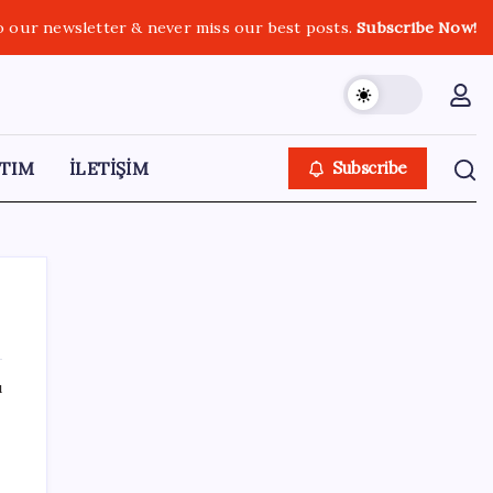
o our newsletter & never miss our best posts.
Subscribe Now!
TIM
İLETİŞİM
Subscribe
ı
SON YAZILAR
Android 17 bazı Galaxy modelleri için veda
güncellemesi olacak