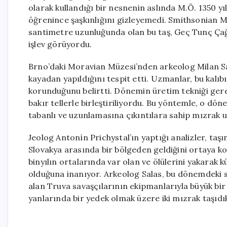
olarak kullandığı bir nesnenin aslında M.Ö. 1350 yı
öğrenince şaşkınlığını gizleyemedi. Smithsonian M
santimetre uzunluğunda olan bu taş, Geç Tunç Çağ
işlev görüyordu.
Brno’daki Moravian Müzesi’nden arkeolog Milan Salas
kayadan yapıldığını tespit etti. Uzmanlar, bu kalı
korunduğunu belirtti. Dönemin üretim tekniği gereğ
bakır tellerle birleştiriliyordu. Bu yöntemle, o döne
tabanlı ve uzunlamasına çıkıntılara sahip mızrak u
Jeolog Antonín Prichystal’ın yaptığı analizler, t
Slovakya arasında bir bölgeden geldiğini ortaya ko
binyılın ortalarında var olan ve ölülerini yakarak 
olduğuna inanıyor. Arkeolog Salas, bu dönemdeki 
alan Truva savaşçılarının ekipmanlarıyla büyük bir b
yanlarında bir yedek olmak üzere iki mızrak taşıdık