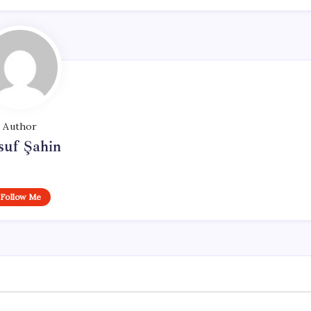
Author
suf Şahin
Follow Me