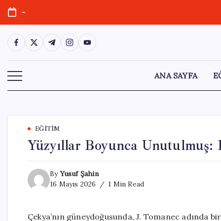
Skip
-
to
content
https://www.facebook.com/
https://twitter.com/
https://t.me/
https://www.instagram.com/
https://youtube.com/
ANA SAYFA
E
EĞITIM
Yüzyıllar Boyunca Unutulmuş: 
By
Yusuf Şahin
16 Mayıs 2026
1 Min Read
Çekya’nın güneydoğusunda, J. Tomanec adında bir v