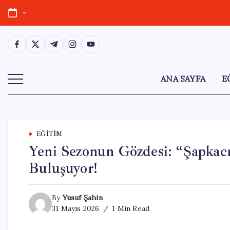
Skip
-
to
content
https://www.facebook.com/
https://twitter.com/
https://t.me/
https://www.instagram.com/
https://youtube.com/
ANA SAYFA
E
EĞITIM
Yeni Sezonun Gözdesi: “Şapkacı
Buluşuyor!
By
Yusuf Şahin
31 Mayıs 2026
1 Min Read