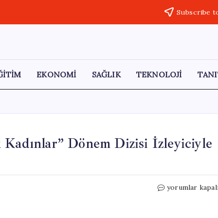
Subscribe t
ĞİTİM
EKONOMİ
SAĞLIK
TEKNOLOJİ
TANI
 Kadınlar” Dönem Dizisi İzleyiciyle
Yeni
yorumlar kapal
Sezonun
Gözdesi:
“Şapkacı