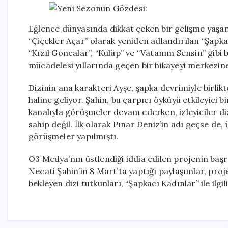
Eğlence dünyasında dikkat çeken bir gelişme yaşand
“Çiçekler Açar” olarak yeniden adlandırılan “Şapkacı
“Kızıl Goncalar”, “Kulüp” ve “Vatanım Sensin” gibi b
mücadelesi yıllarında geçen bir hikayeyi merkezine
Dizinin ana karakteri Ayşe, şapka devrimiyle birlik
haline geliyor. Şahin, bu çarpıcı öyküyü etkileyici 
kanalıyla görüşmeler devam ederken, izleyiciler di
sahip değil. İlk olarak Pınar Deniz’in adı geçse d
görüşmeler yapılmıştı.
O3 Medya’nın üstlendiği iddia edilen projenin başr
Necati Şahin’in 8 Mart’ta yaptığı paylaşımlar, pr
bekleyen dizi tutkunları, “Şapkacı Kadınlar” ile ilgil