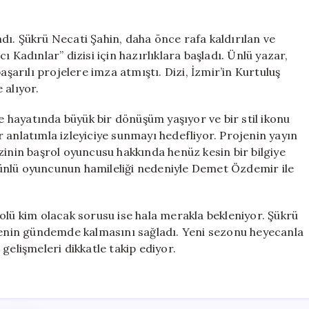
Kadınlar”
Dönem
ı. Şükrü Necati Şahin, daha önce rafa kaldırılan ve
Dizisi
 Kadınlar” dizisi için hazırlıklara başladı. Ünlü yazar,
İzleyiciyle
aşarılı projelere imza atmıştı. Dizi, İzmir’in Kurtuluş
Buluşuyor!
için
 alıyor.
te hayatında büyük bir dönüşüm yaşıyor ve bir stil ikonu
bir anlatımla izleyiciye sunmayı hedefliyor. Projenin yayın
zinin başrol oyuncusu hakkında henüz kesin bir bilgiye
e, ünlü oyuncunun hamileliği nedeniyle Demet Özdemir ile
olü kim olacak sorusu ise hala merakla bekleniyor. Şükrü
ojenin gündemde kalmasını sağladı. Yeni sezonu heyecanla
i gelişmeleri dikkatle takip ediyor.