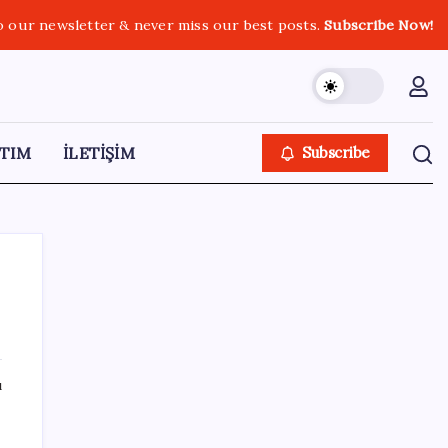
o our newsletter & never miss our best posts.
Subscribe Now!
TIM
İLETİŞİM
Subscribe
SON YAZILAR
ı
Android 17 bazı Galaxy modelleri için veda
güncellemesi olacak