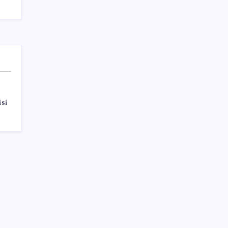
uygulaması getirildi
Sayaç
si
Kategoriler
Eğitim
Ekonomi
Haber
Sağlık
Teknoloji