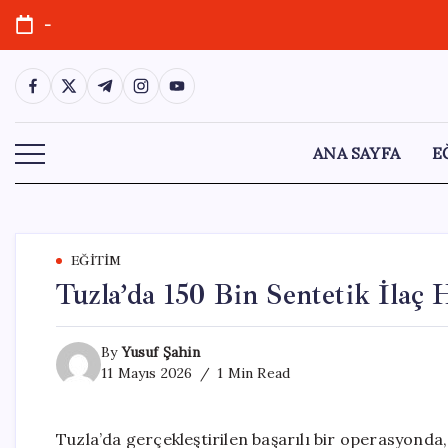
Skip
-
to
content
https://www.facebook.com/
https://twitter.com/
https://t.me/
https://www.instagram.com/
https://youtube.com/
ANA SAYFA
E
EĞITIM
Tuzla’da 150 Bin Sentetik İlaç 
By
Yusuf Şahin
11 Mayıs 2026
1 Min Read
Tuzla’da gerçekleştirilen başarılı bir operasyonda, 