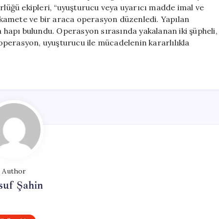
Hapı
üğü ekipleri, “uyuşturucu veya uyarıcı madde imal ve
Ele
klı ikamete ve bir araca operasyon düzenledi. Yapılan
Geçirildi
hapı bulundu. Operasyon sırasında yakalanan iki şüpheli,
için
u operasyon, uyuşturucu ile mücadelenin kararlılıkla
Author
suf Şahin