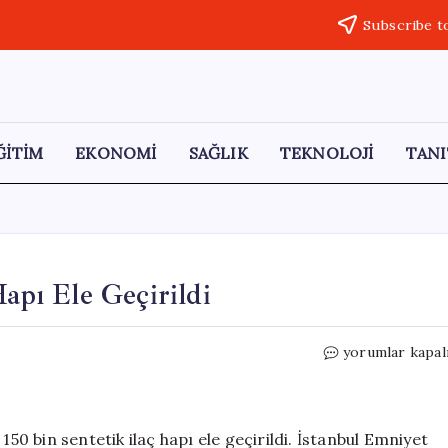
Subscribe t
ĞİTİM
EKONOMİ
SAĞLIK
TEKNOLOJİ
TANI
Hapı Ele Geçirildi
Tuzla’da
yorumlar kapal
150
Bin
Sentetik
İlaç
150 bin sentetik ilaç hapı ele geçirildi. İstanbul Emniyet