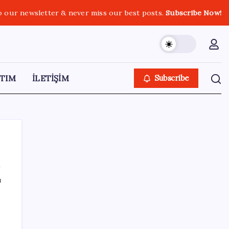
o our newsletter & never miss our best posts.
Subscribe Now!
TIM
İLETİŞİM
Subscribe
ı
SON YAZILAR
Google Pixel 11 Pro Fold için Geri Sayım
Başladı