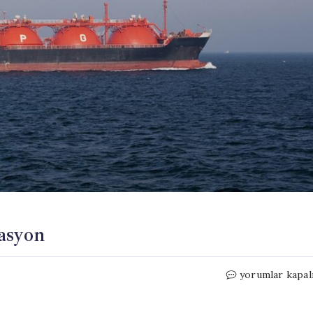
asyon
Tavuktan
yorumlar kapal
sonra
akaryakıta