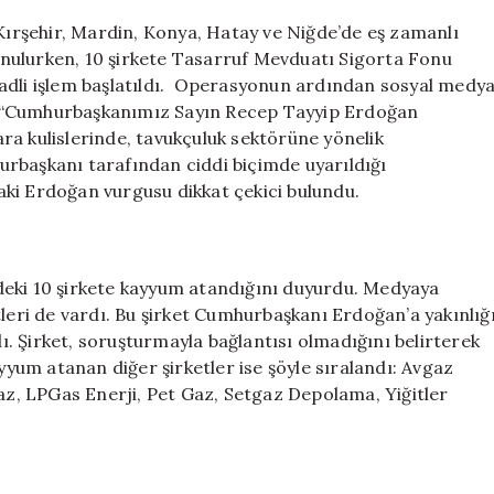
 Kırşehir, Mardin, Konya, Hatay ve Niğde’de eş zamanlı
nulurken, 10 şirkete Tasarruf Mevduatı Sigorta Fonu
 adli işlem başlatıldı. Operasyonun ardından sosyal medy
a “Cumhurbaşkanımız Sayın Recep Tayyip Erdoğan
kara kulislerinde, tavukçuluk sektörüne yönelik
rbaşkanı tarafından ciddi biçimde uyarıldığı
ki Erdoğan vurgusu dikkat çekici bulundu.
deki 10 şirkete kayyum atandığını duyurdu. Medyaya
tleri de vardı. Bu şirket Cumhurbaşkanı Erdoğan’a yakınlığ
lı. Şirket, soruşturmayla bağlantısı olmadığını belirterek
ayyum atanan diğer şirketler ise şöyle sıralandı: Avgaz
Gaz, LPGas Enerji, Pet Gaz, Setgaz Depolama, Yiğitler