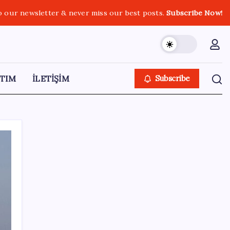
o our newsletter & never miss our best posts.
Subscribe Now!
TIM
İLETİŞİM
Subscribe
SON YAZILAR
Google Pixel 11 Pro Fold için Geri Sayım
Başladı