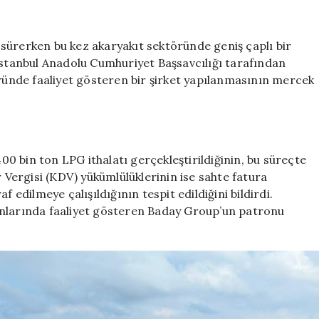
operasyon
için
sürerken bu kez akaryakıt sektöründe geniş çaplı bir
 İstanbul Anadolu Cumhuriyet Başsavcılığı tarafından
ünde faaliyet gösteren bir şirket yapılanmasının mercek
400 bin ton LPG ithalatı gerçekleştirildiğinin, bu süreçte
ergisi (KDV) yükümlülüklerinin ise sahte fatura
 edilmeye çalışıldığının tespit edildiğini bildirdi.
anlarında faaliyet gösteren Baday Group’un patronu