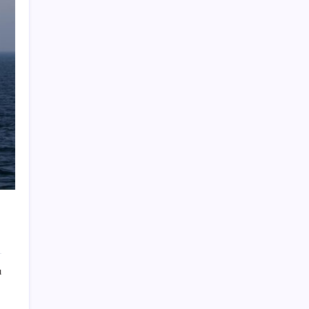
CarrefourSA’dan dikkat çeken ‘alkol’ kararı:
Stoklar bitince satış sona erecek iddiası…
Xbox 360 Oyunları PC ve Yeni Nesil
Cihazlara Geliyor
Apple’ın akıllı gözlüğü akıllı saati gibi olacak
Yurt Dışından Öğrenci Kabul Sınavı başvuru
süresi uzatıldı
Altın fiyatları ne zaman yükselecek? Dev
bankadan dikkat çeken tahmin
Microsoft Word’de Güvenlik Açığı: Copilot
Tehlikede
Turknet İnternet Altyapısı Çöktü: İşte
Resmi Açıklama
Dışarıdan bakınca bitmek bilmiyor: 2
ı
kilometrelik bina otele dönüşüyor
Binek otomobiller için asgari maktu vergi