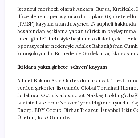
İstanbul merkezli olarak Ankara, Bursa, Kırıkkale,
düzenlenen operasyonlarda toplam 6 şirkete el ko
(TMSF) kayyum atandı. Ayrıca 27 şüpheli hakkında
hesabından açıklama yapan Gürlek’in paylaşımın
liderliğinde” ifadesiyle başlaması dikkat çekti. An
operasyonlar nedeniyle Adalet Bakanlığı’nın Cumhu
konuşuluyordu. Bu nedenle Gürlek’in açıklamasında
İktidara yakın şirkete ‘sehven’ kayyum
Adalet Bakanı Akın Gürlek dün akaryakıt sektörün
verilen şirketler listesinde Global Terminal Hizme
ile bilinen Öztürk ailesine ait Nakkaş Holding’e bağ
isminin listelerde ‘sehven’ yer aldığını duyurdu. K
Enerji, BDY Group, Birhat Ticaret, İstanbul Likit 
Üretim, Ras Otomotiv.