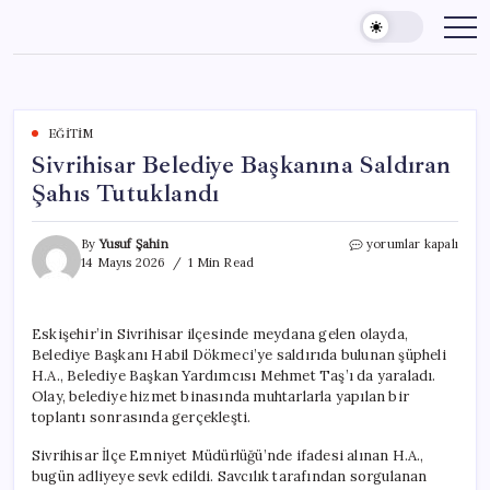
Skip
to
content
EĞITIM
Sivrihisar Belediye Başkanına Saldıran
Şahıs Tutuklandı
Sivrihisar
By
Yusuf Şahin
yorumlar kapalı
Belediye
14 Mayıs 2026
1 Min Read
Başkanına
Saldıran
Şahıs
Eskişehir’in Sivrihisar ilçesinde meydana gelen olayda,
Tutuklandı
Belediye Başkanı Habil Dökmeci’ye saldırıda bulunan şüpheli
için
H.A., Belediye Başkan Yardımcısı Mehmet Taş’ı da yaraladı.
Olay, belediye hizmet binasında muhtarlarla yapılan bir
toplantı sonrasında gerçekleşti.
Sivrihisar İlçe Emniyet Müdürlüğü’nde ifadesi alınan H.A.,
bugün adliyeye sevk edildi. Savcılık tarafından sorgulanan