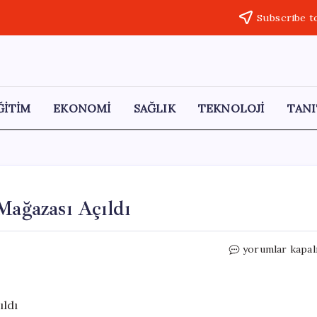
Subscribe t
ĞİTİM
EKONOMİ
SAĞLIK
TEKNOLOJİ
TANI
Mağazası Açıldı
Siverek’te
yorumlar kapal
Ceza
İnfaz
Ürünleri
Mağazası