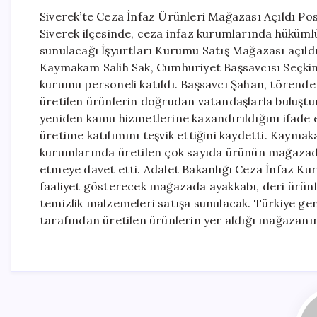
Siverek’te Ceza İnfaz Ürünleri Mağazası Açıldı Po
Siverek ilçesinde, ceza infaz kurumlarında hükümlü
sunulacağı İşyurtları Kurumu Satış Mağazası açıld
Kaymakam Salih Sak, Cumhuriyet Başsavcısı Seçkin 
kurumu personeli katıldı. Başsavcı Şahan, törend
üretilen ürünlerin doğrudan vatandaşlarla buluşturu
yeniden kamu hizmetlerine kazandırıldığını ifad
üretime katılımını teşvik ettiğini kaydetti. Kaymaka
kurumlarında üretilen çok sayıda ürünün mağazada
etmeye davet etti. Adalet Bakanlığı Ceza İnfaz Ku
faaliyet gösterecek mağazada ayakkabı, deri ürünle
temizlik malzemeleri satışa sunulacak. Türkiye ge
tarafından üretilen ürünlerin yer aldığı mağazanın