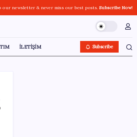
o our newsletter & never miss our best posts.
Subscribe Now!
TIM
İLETİŞİM
Subscribe
ı
SON YAZILAR
UBS Baş Yatırım Sorumlusu’ndan altın
tahmini: Fiyatlardaki düşüşler alım fırsatı