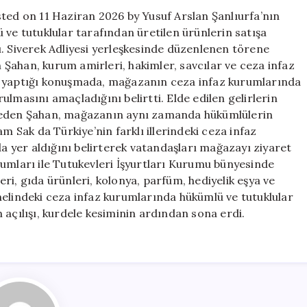
Açıldı
sted on 11 Haziran 2026 by Yusuf Arslan Şanlıurfa’nın
için
 ve tutuklular tarafından üretilen ürünlerin satışa
ı. Siverek Adliyesi yerleşkesinde düzenlenen törene
Şahan, kurum amirleri, hakimler, savcılar ve ceza infaz
e yaptığı konuşmada, mağazanın ceza infaz kurumlarında
lmasını amaçladığını belirtti. Elde edilen gelirlerin
e eden Şahan, mağazanın aynı zamanda hükümlülerin
m Sak da Türkiye’nin farklı illerindeki ceza infaz
 yer aldığını belirterek vatandaşları mağazayı ziyaret
rumları ile Tutukevleri İşyurtları Kurumu bünyesinde
ri, gıda ürünleri, kolonya, parfüm, hediyelik eşya ve
nelindeki ceza infaz kurumlarında hükümlü ve tutuklular
 açılışı, kurdele kesiminin ardından sona erdi.