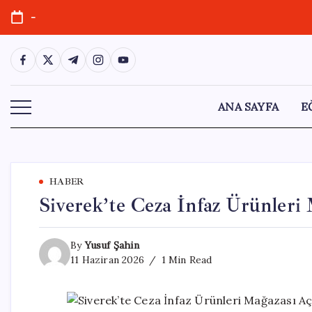
Skip
-
to
content
https://www.facebook.com/
https://twitter.com/
https://t.me/
https://www.instagram.com/
https://youtube.com/
ANA SAYFA
E
HABER
Siverek’te Ceza İnfaz Ürünleri 
By
Yusuf Şahin
11 Haziran 2026
1 Min Read