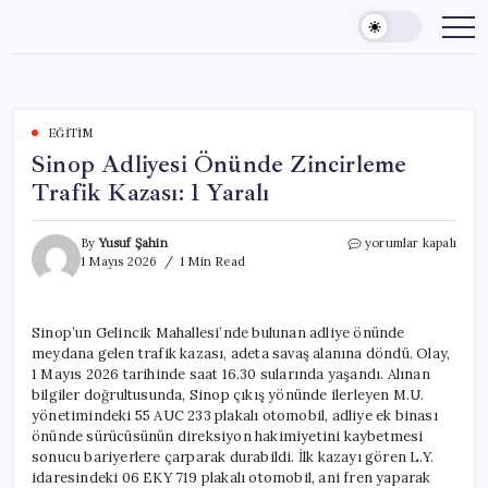
Skip
to
content
EĞITIM
Sinop Adliyesi Önünde Zincirleme
Trafik Kazası: 1 Yaralı
Sinop
By
Yusuf Şahin
yorumlar kapalı
Adliyesi
1 Mayıs 2026
1 Min Read
Önünde
Zincirleme
Trafik
Sinop’un Gelincik Mahallesi’nde bulunan adliye önünde
Kazası:
meydana gelen trafik kazası, adeta savaş alanına döndü. Olay,
1
Yaralı
1 Mayıs 2026 tarihinde saat 16.30 sularında yaşandı. Alınan
için
bilgiler doğrultusunda, Sinop çıkış yönünde ilerleyen M.U.
yönetimindeki 55 AUC 233 plakalı otomobil, adliye ek binası
önünde sürücüsünün direksiyon hakimiyetini kaybetmesi
sonucu bariyerlere çarparak durabildi. İlk kazayı gören L.Y.
idaresindeki 06 EKY 719 plakalı otomobil, ani fren yaparak