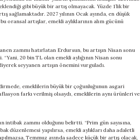
klendiği gibi büyük bir artış olmayacak. Yüzde 1’lik bir
rtış sağlamaktadır. 2027 yılının Ocak ayında, en düşük
k bu oransal artışlar, emekli aylıklarının alım gücünü
yyanen zammı hatırlatan Erdursun, bu artışın Nisan sonu
tti. “Yani, 20 bin TL olan emekli aylığının Nisan sonu
 diyerek seyyanen artışın önemini vurguladı.
lendirmede, emeklilerin büyük bir çoğunluğunun asgari
nflasyon farkı verilmiş olsaydı, emeklilerin aynı ürünleri ve
 intibak zammı olduğunu belirtti. “Prim gün sayısına,
ibak düzenlemesi yapılırsa, emekli aylıkları daha adaletli
 yapılmazsa, Temmuz ayında sadece küçük bir artış olacak,