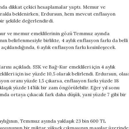
Emekli
a dikkat çekici hesaplamalar yaptı. Memur ve
Zammı
rakla beklenirken, Erdursun, hem mevcut enflasyon
Üzerine
ir şekilde değerlendirdi.
Şaşırtan
Hesaplamalar
memur ve memur emeklilerinin gözü Temmuz ayında
için
 belirlenmesiyle birlikte, 4 aylık enflasyon farkı da belli
 açıklandığında, 6 aylık enflasyon farkı kesinleşecek.
ını açıkladı. SSK ve Bağ-Kur emeklileri için 4 aylık
leri için ise yüzde 10,5 olarak belirlendi. Erdursun, olas
syon oranı yüzde 1,5 çıkarsa, enflasyon farkı yüzde 18
aşık yüzde 14’lük bir zam öngörülebilir. Eğer yıl sonu
mda ortaya çıkacak fark daha düşük, yani yüzde 7 gibi bir
aylığının, Temmuz ayında yaklaşık 23 bin 600 TL
nflasyonunun bir miktar yüksek çıkmasının maaşlar üzerinde