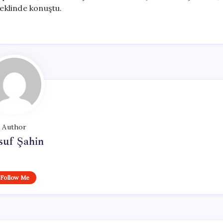
şeklinde konuştu.
Author
suf Şahin
Follow Me