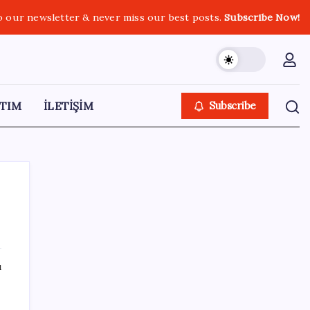
o our newsletter & never miss our best posts.
Subscribe Now!
TIM
İLETİŞİM
Subscribe
SON YAZILAR
ı
UBS Baş Yatırım Sorumlusu’ndan altın
tahmini: Fiyatlardaki düşüşler alım fırsatı