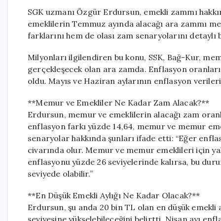
SGK uzmanı Özgür Erdursun, emekli zammı hakkınd
emeklilerin Temmuz ayında alacağı ara zammı me
farklarını hem de olası zam senaryolarını detaylı b
Milyonları ilgilendiren bu konu, SSK, Bağ-Kur, 
gerçekleşecek olan ara zamda. Enflasyon oranlarının
oldu. Mayıs ve Haziran aylarının enflasyon verileri
**Memur ve Emekliler Ne Kadar Zam Alacak?**
Erdursun, memur ve emeklilerin alacağı zam oranlar
enflasyon farkı yüzde 14,64, memur ve memur emekli
senaryolar hakkında şunları ifade etti: “Eğer enfla
civarında olur. Memur ve memur emeklileri için yakl
enflasyonu yüzde 26 seviyelerinde kalırsa, bu duru
seviyede olabilir.”
**En Düşük Emekli Aylığı Ne Kadar Olacak?**
Erdursun, şu anda 20 bin TL olan en düşük emekli 
seviyesine yükselebileceğini belirtti. Nisan ayı e