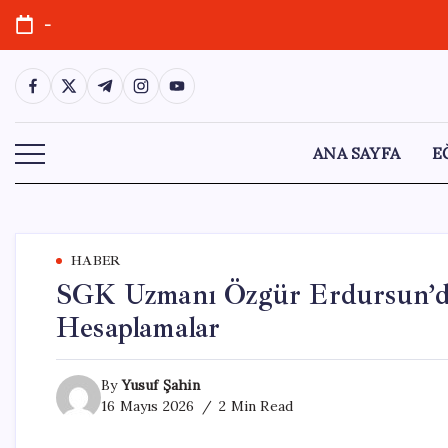
Skip
-
to
content
https://www.facebook.com/
https://twitter.com/
https://t.me/
https://www.instagram.com/
https://youtube.com/
ANA SAYFA
E
HABER
SGK Uzmanı Özgür Erdursun’da
Hesaplamalar
By
Yusuf Şahin
16 Mayıs 2026
2 Min Read