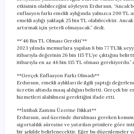
etkisinin olabileceğini söyleyen Erdursun, “Ancak be
enflasyon farkı emekli aylığında yalnızca 200 TL a
emekli aylığı yaklaşık 25 bin TL olabilecektir. Anca
artırmak için yeterli olmayacak.” dedi.
**’46 Bin TL Olması Gerekti’**
2023 yılında memurlara yapılan 8 bin 77 TL’lik se
itibarıyla değerinin 26 bin 115 TL’ye çıktığını belir
itibarıyla en az 46 bin 115 TL olması gerekiyordu.”
**Gerçek Enflasyon Farkı Olmadı**
Erdursun, emekli aylıkları ile ilgili yaptığı değer
ücretin altında maaş aldığını belirtti. Gerçek bir e
hizmetleri alabilmesi gerektiğini ifade etti.
**İntibak Zammı Üzerine Dikkat**
Erdursun, asıl üzerinde durulması gereken konunun
sigortalılık süresine ve yatırılan primlere göre int
bir şekilde belirlenecektir. Eğer bu düzenlemeler