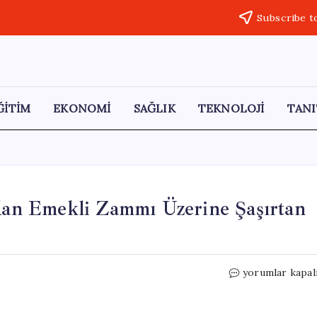
Subscribe t
ĞİTİM
EKONOMİ
SAĞLIK
TEKNOLOJİ
TANI
n Emekli Zammı Üzerine Şaşırtan
SGK
yorumlar kapal
Uzmanı
Özgür
Erdursun’dan