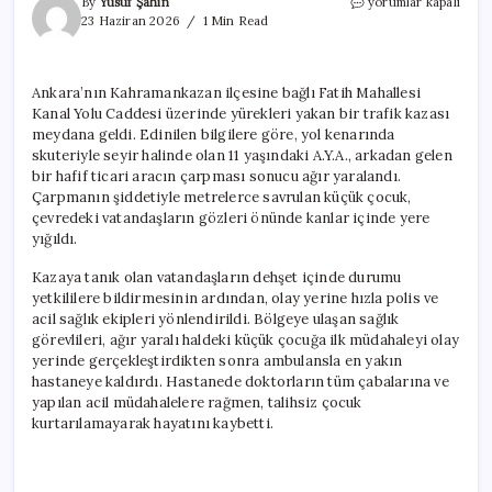
Scooter
By
Yusuf Şahin
yorumlar kapalı
sürmek
23 Haziran 2026
1 Min Read
istemişti!
11
yaşındaki
Ankara’nın Kahramankazan ilçesine bağlı Fatih Mahallesi
çocuğun
Kanal Yolu Caddesi üzerinde yürekleri yakan bir trafik kazası
ölümün
kollarına
meydana geldi. Edinilen bilgilere göre, yol kenarında
böyle
skuteriyle seyir halinde olan 11 yaşındaki A.Y.A., arkadan gelen
gitti
bir hafif ticari aracın çarpması sonucu ağır yaralandı.
için
Çarpmanın şiddetiyle metrelerce savrulan küçük çocuk,
çevredeki vatandaşların gözleri önünde kanlar içinde yere
yığıldı.
Kazaya tanık olan vatandaşların dehşet içinde durumu
yetkililere bildirmesinin ardından, olay yerine hızla polis ve
acil sağlık ekipleri yönlendirildi. Bölgeye ulaşan sağlık
görevlileri, ağır yaralı haldeki küçük çocuğa ilk müdahaleyi olay
yerinde gerçekleştirdikten sonra ambulansla en yakın
hastaneye kaldırdı. Hastanede doktorların tüm çabalarına ve
yapılan acil müdahalelere rağmen, talihsiz çocuk
kurtarılamayarak hayatını kaybetti.