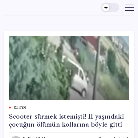
Skip
to
content
EĞITIM
Scooter sürmek istemişti! 11 yaşındaki
çocuğun ölümün kollarına böyle gitti