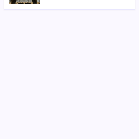
SON YAZILAR
Yargıtay’dan kritik karar: SGK emekliye faiz
ödeyecek!
Android 17 bazı Galaxy modelleri için veda
güncellemesi olacak
TBMM Adalet Komisyonu’nda ‘süreç yasası’
gerginliği: İzdiham yaşandı, ezilme tehlikesi
geçirdiler!