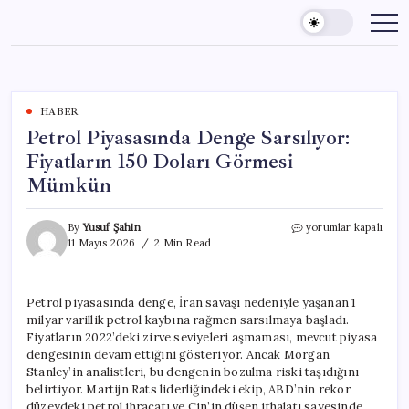
Skip
to
content
HABER
Petrol Piyasasında Denge Sarsılıyor:
Fiyatların 150 Doları Görmesi
Mümkün
Petrol
By
Yusuf Şahin
yorumlar kapalı
Piyasasında
11 Mayıs 2026
2 Min Read
Denge
Sarsılıyor:
Fiyatların
Petrol piyasasında denge, İran savaşı nedeniyle yaşanan 1
150
milyar varillik petrol kaybına rağmen sarsılmaya başladı.
Doları
Görmesi
Fiyatların 2022’deki zirve seviyeleri aşmaması, mevcut piyasa
Mümkün
dengesinin devam ettiğini gösteriyor. Ancak Morgan
için
Stanley’in analistleri, bu dengenin bozulma riski taşıdığını
belirtiyor. Martijn Rats liderliğindeki ekip, ABD’nin rekor
düzeydeki petrol ihracatı ve Çin’in düşen ithalatı sayesinde