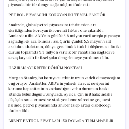
piyasada bir tür denge sağlandığını ifade etti.
PETROL PİYASASINI KORUYAN İKİ TEMEL FAKTÖR
Analizde, global petrol piyasasını tehdit eden arz
eksikliğinden koruyan iki önemli faktör öne çıkarıldı.
Bunlardan ilki, ABD’nin günlük 3,8 milyon varil artışla piyasaya
sağladığı ek arz. İkincisi ise, Çin’in günlük 5,5 milyon varil
azaltılan ithalatının, dünya genelindeki talebi düşürmesi. Bu iki
durum toplamda 9,3 milyon varillik bir rahatlama sağladı ve
savaş kaynaklı fiziksel şoku dengelemeye yardımcı oldu.
HAZİRAN AYI KRİTİK DÖNÜM NOKTASI
Morgan Stanley, bu koruyucu etkinin uzun vadeli olmayacağını
öngörüyor. Analistler, ABD’nin yüksek ihracat seviyesini
koruma kapasitesinin zorlandığını ve bu durumun baskı
altında bulunduğunu vurguladı. Ayrıca, Çin’in ithalatındaki
düşüşün sona ermesi ve stok yenileme sürecine geçmesi
halinde, petrol piyasasında ani bir talep artışı olabileceği
ifade edildi.
BRENT PETROL FİYATLARI 150 DOLARA TIRMANABİLİR