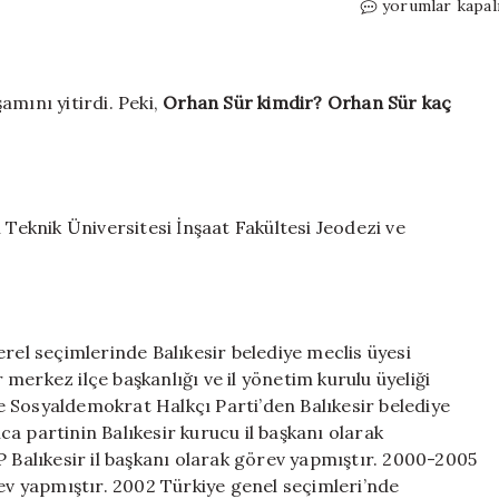
Orhan
yorumlar kapal
Sür
kimdir?
Orhan
Sür
amını yitirdi. Peki,
Orhan Sür kimdir? Orhan Sür kaç
kaç
yaşında,
nereli?
Orhan
Sür
 Teknik Üniversitesi İnşaat Fakültesi Jeodezi ve
neden
öldü?
için
rel seçimlerinde Balıkesir belediye meclis üyesi
r merkez ilçe başkanlığı ve il yönetim kurulu üyeliği
 Sosyaldemokrat Halkçı Parti’den Balıkesir belediye
a partinin Balıkesir kurucu il başkanı olarak
P Balıkesir il başkanı olarak görev yapmıştır. 2000-2005
rev yapmıştır. 2002 Türkiye genel seçimleri’nde