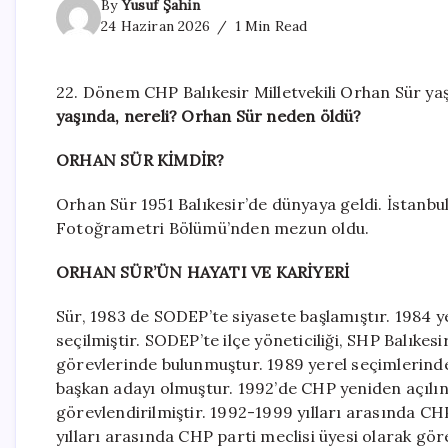
By
Yusuf Şahin
24 Haziran 2026
1 Min Read
22. Dönem CHP Balıkesir Milletvekili Orhan Sür yaş
yaşında, nereli? Orhan Sür neden öldü?
ORHAN SÜR KİMDİR?
Orhan Sür 1951 Balıkesir’de dünyaya geldi. İstanbul
Fotoğrametri Bölümü’nden mezun oldu.
ORHAN SÜR’ÜN HAYATI VE KARİYERİ
Sür, 1983 de SODEP’te siyasete başlamıştır. 1984 ye
seçilmiştir. SODEP’te ilçe yöneticiliği, SHP Balıkesi
görevlerinde bulunmuştur. 1989 yerel seçimlerinde
başkan adayı olmuştur. 1992’de CHP yeniden açılınc
görevlendirilmiştir. 1992-1999 yılları arasında CH
yılları arasında CHP parti meclisi üyesi olarak gö