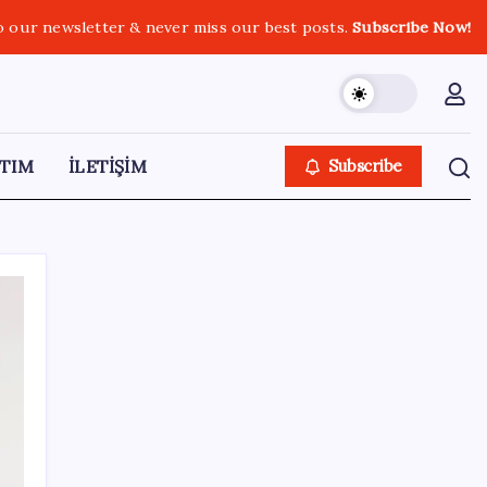
o our newsletter & never miss our best posts.
Subscribe Now!
TIM
İLETİŞİM
Subscribe
SON YAZILAR
Google Pixel 11 Pro Fold için Geri Sayım
Başladı