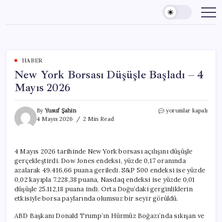
Skip
to
content
HABER
New York Borsası Düşüşle Başladı – 4
Mayıs 2026
New
By
Yusuf Şahin
yorumlar kapalı
York
4 Mayıs 2026
2 Min Read
Borsası
Düşüşle
Başladı
4 Mayıs 2026 tarihinde New York borsası açılışını düşüşle
–
gerçekleştirdi. Dow Jones endeksi, yüzde 0,17 oranında
4
Mayıs
azalarak 49.416,66 puana geriledi. S&P 500 endeksi ise yüzde
2026
0,02 kayıpla 7.228,38 puana, Nasdaq endeksi ise yüzde 0,01
için
düşüşle 25.112,18 puana indi. Orta Doğu’daki gerginliklerin
etkisiyle borsa paylarında olumsuz bir seyir görüldü.
ABD Başkanı Donald Trump’ın Hürmüz Boğazı’nda sıkışan ve