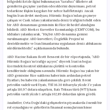
bölgedeki krizle ilgisi bulunmayan “tarafsız” ülkelere ait
gemilerin geçişine yardım edeceklerini duyurması, petrol
tedarikine ilişkin kaygıları bir nebze hafifletmişti. Ancak
bugün İran devlet medyası, Hürmüz Boğazı’ndan geçmeye
çalışan ve Cask Adası yakınlarında deniz trafiğini tehdit eden
bir ABD donanması gemisinin iki füze ile hedef alındığını
bildirdi. ABD Merkez Kuvvetler Komutanlığı (CENTCOM), bu
iddiaları yalanlayarak, “Hiçbir ABD donanma gemisi
vurulmamıştır. ABD kuvvetleri, Özgürlük Projesi’ni
desteklemekte ve İran limanlarına uygulanan deniz ablukasını
sürdürmektedir,” açıklamasında bulundu.
ABD Hazine Bakanı Scott Bessent de bir röportajında, “ABD
Hürmüz Boğazı’nı trafiğe açıyor,” diyerek İran’ın boğaz
üzerindeki kontrol iddialarını çürüttü ve kontrolün
kendilerinde olduğunu savundu. Hürmüz Boğazı’na yakın bir
ABD gemisine füze saldırısı haberinin ardından petrol
fiyatları, bu haberin yalanlanmasıyla geri çekildi. Brent
petrolün vadeli varil fiyatı, TSİ 16.30 itibarıyla yüzde 3’e yakın
artışla 110,97 dolara ulaşırken, Batı Teksas türü (WTI) ham
petrolün varili yüzde 1 artışla 102,89 dolardan işlem gördü.
Analistler, Orta Doğu’daki gelişmelerin piyasalarda önemli bir
rol oynadığını ve şirketlerin finansal sonuçlarının hisse