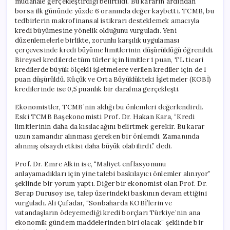
müdahale gerçekleştirdiği belirtildi. Bu kararın ardından
borsa ilk gününde yüzde 6 oranında değer kaybetti. TCMB, bu
tedbirlerin makrofinansal istikrarı desteklemek amacıyla
kredi büyümesine yönelik olduğunu vurguladı. Yeni
düzenlemelerle birlikte, zorunlu karşılık uygulaması
çerçevesinde kredi büyüme limitlerinin düşürüldüğü öğrenildi.
Bireysel kredilerde tüm türler için limitler 1 puan, TL ticari
kredilerde büyük ölçekli işletmelere verilen krediler için de 1
puan düşürüldü. Küçük ve Orta Büyüklükteki İşletmeler (KOBİ)
kredilerinde ise 0,5 puanlık bir daralma gerçekleşti.
Ekonomistler, TCMB’nin aldığı bu önlemleri değerlendirdi.
Eski TCMB Başekonomisti Prof. Dr. Hakan Kara, “Kredi
limitlerinin daha da kısılacağını belirtmek gerekir. Bu karar
uzun zamandır alınması gereken bir önlemdi. Zamanında
alınmış olsaydı etkisi daha büyük olabilirdi.” dedi.
Prof. Dr. Emre Alkin ise, “Maliyet enflasyonunu
anlayamadıkları için yine talebi baskılayıcı önlemler alınıyor”
şeklinde bir yorum yaptı. Diğer bir ekonomist olan Prof. Dr.
Serap Durusoy ise, talep üzerindeki baskının devam ettiğini
vurguladı. Ali Çufadar, “Sonbaharda KOBİ’lerin ve
vatandaşların ödeyemediği kredi borçları Türkiye’nin ana
ekonomik gündem maddelerinden biri olacak” şeklinde bir