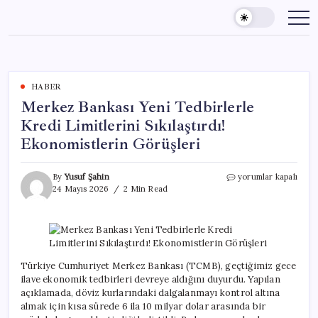
Skip
to
content
HABER
Merkez Bankası Yeni Tedbirlerle
Kredi Limitlerini Sıkılaştırdı!
Ekonomistlerin Görüşleri
Merkez
By
Yusuf Şahin
yorumlar kapalı
Bankası
24 Mayıs 2026
2 Min Read
Yeni
Tedbirlerle
Kredi
Limitlerini
Sıkılaştırdı!
Ekonomistlerin
Türkiye Cumhuriyet Merkez Bankası (TCMB), geçtiğimiz gece
Görüşleri
ilave ekonomik tedbirleri devreye aldığını duyurdu. Yapılan
için
açıklamada, döviz kurlarındaki dalgalanmayı kontrol altına
almak için kısa sürede 6 ila 10 milyar dolar arasında bir