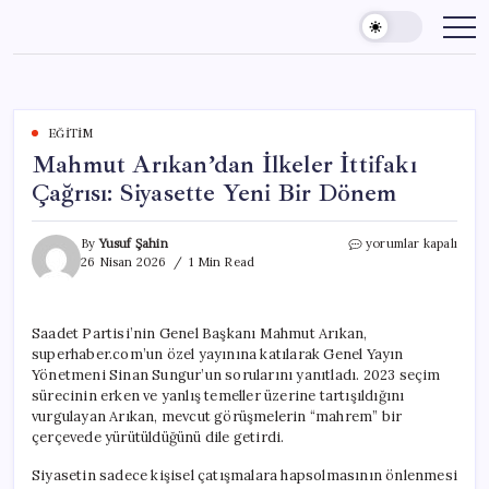
Skip
to
content
EĞITIM
Mahmut Arıkan’dan İlkeler İttifakı
Çağrısı: Siyasette Yeni Bir Dönem
Mahmut
By
Yusuf Şahin
yorumlar kapalı
Arıkan’dan
26 Nisan 2026
1 Min Read
İlkeler
İttifakı
Çağrısı:
Saadet Partisi’nin Genel Başkanı Mahmut Arıkan,
Siyasette
superhaber.com’un özel yayınına katılarak Genel Yayın
Yeni
Bir
Yönetmeni Sinan Sungur’un sorularını yanıtladı. 2023 seçim
Dönem
sürecinin erken ve yanlış temeller üzerine tartışıldığını
için
vurgulayan Arıkan, mevcut görüşmelerin “mahrem” bir
çerçevede yürütüldüğünü dile getirdi.
Siyasetin sadece kişisel çatışmalara hapsolmasının önlenmesi