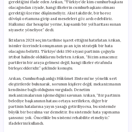
gerektiğini ifade eden Arıkan, “Türkiye’de kim cumhurbaşkanı
olacağından ziyade, hangi ilkelerin cumhurbaşkanı olması
gerektiği üzerine düşünmeliyiz. Aksi takdirde, bir horoz
dövüşü ortamına girip asıl meseleleri göz ardı edebiliriz.
Halkımız dar hesaplar yerine, kapsamlı bir yol haritası sunan
siyasete yöneliyor.” dedi.
İktidarın 2028 seçim tarihine işaret ettiğini hatırlatan Arıkan,
isimler üzerinde konuşmanın şu an için stratejik bir hata
olacağını belirtti. Türkiye’deki 190 siyasi partinin çoğuyla
irtibat halinde olduklarını belirten Arıkan, “Bizim amacımız
partilerin bir araya gelmesi değil, hangi ilkeler etrafında
birleşecekleridir.” şeklinde konuştu.
Arıkan, Cumhurbaşkanlığı Hükümet Sistemi’ne yönelik sert
eleştirilerde bulunarak, sorunun kişilere değil, mekanizmanın
kendisine bağlı olduğunu vurguladı. Denetim
mekanizmalarının işlemediğini savunan Arıkan, “Bir partinin
belediye başkanının hatası ortaya serilirken, diğer bir
partinin hatalarına yayın yasağı getiriliyorsa, bu sistemde
büyük bir bozulma var demektir. Bu sistemde hata yapmama
şansınız yok. Öncelikle bu sistemi rehabilite etmeliyiz.”
ifadelerini kullandı.