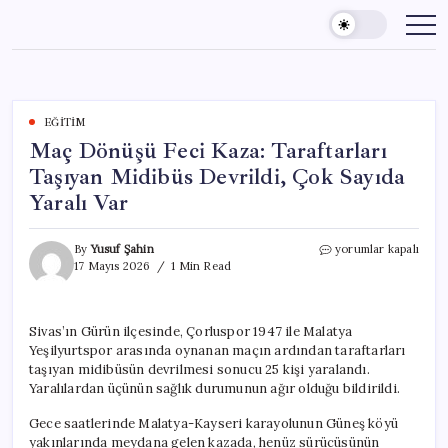
Skip
to
content
EĞITIM
Maç Dönüşü Feci Kaza: Taraftarları
Taşıyan Midibüs Devrildi, Çok Sayıda
Yaralı Var
Maç
By
Yusuf Şahin
yorumlar kapalı
Dönüşü
17 Mayıs 2026
1 Min Read
Feci
Kaza:
Taraftarları
Sivas’ın Gürün ilçesinde, Çorluspor 1947 ile Malatya
Taşıyan
Yeşilyurtspor arasında oynanan maçın ardından taraftarları
Midibüs
Devrildi,
taşıyan midibüsün devrilmesi sonucu 25 kişi yaralandı.
Çok
Yaralılardan üçünün sağlık durumunun ağır olduğu bildirildi.
Sayıda
Yaralı
Gece saatlerinde Malatya-Kayseri karayolunun Güneş köyü
Var
yakınlarında meydana gelen kazada, henüz sürücüsünün