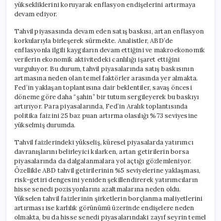
yüksekliklerini koruyarak enflasyon endişelerini artırmaya
devam ediyor.
Tahvil piyasasında devam eden satış baskısı, artan enflasyon
korkularıyla birleşerek sürmekte. Analistler, ABD’de
enflasyonla ilgili kaygıların devam ettiğini ve makroekonomik
verilerin ekonomik aktivitedeki canlılığı işaret ettiğini
vurguluyor. Bu durum, tahvil piyasalarında satış baskısının
artmasına neden olan temel faktörler arasında yer almakta.
Fed’in yaklaşan toplantısına dair beklentiler, savaş öncesi
döneme göre daha “şahin” bir tutum sergileyerek bu baskıyı
artırıyor. Para piyasalarında, Fed’in Aralık toplantısında
politika faizini 25 baz puan artırma olasılığı %73 seviyesine
yükselmiş durumda.
Tahvil faizlerindeki yükseliş, küresel piyasalarda yatırımcı
davranışlarını belirleyici kılarken, artan getirilerin borsa
piyasalarında da dalgalanmalara yol açtığı gözlemleniyor.
Özellikle ABD tahvil getirilerinin %5 seviyelerine yaklaşması,
risk-getiri dengesini yeniden şekillendirerek yatırımcıların
hisse senedi pozisyonlarını azaltmalarına neden oldu.
Yükselen tahvil faizlerinin şirketlerin borçlanma maliyetlerini
artırması ise karlılık görünümü üzerinde endişelere neden
olmakta, bu da hisse senedi piyasalarındaki zayıf seyrin temel