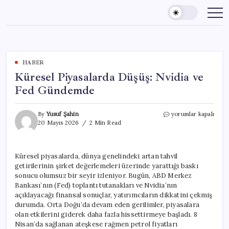
Skip
to
content
HABER
Küresel Piyasalarda Düşüş: Nvidia ve
Fed Gündemde
Küresel
By
Yusuf Şahin
yorumlar kapalı
Piyasalarda
20 Mayıs 2026
2 Min Read
Düşüş:
Nvidia
ve
Küresel piyasalarda, dünya genelindeki artan tahvil
Fed
getirilerinin şirket değerlemeleri üzerinde yarattığı baskı
Gündemde
için
sonucu olumsuz bir seyir izleniyor. Bugün, ABD Merkez
Bankası’nın (Fed) toplantı tutanakları ve Nvidia’nın
açıklayacağı finansal sonuçlar, yatırımcıların dikkatini çekmiş
durumda. Orta Doğu’da devam eden gerilimler, piyasalara
olan etkilerini giderek daha fazla hissettirmeye başladı. 8
Nisan’da sağlanan ateşkese rağmen petrol fiyatları