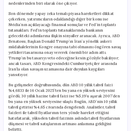
nedenlerinden biri olarak öne çıkıyor.
Son dönemde yapay zeka temalı piyasa hareketleri dikkat
çekerken, yatırımcıların odaklandığı diğer bir konu ise
Nvidia’nın açıklayacağı finansal sonuçlar ve Fed’in toplantı
tutanakları. Fed’in toplantı tutanaklarında bankanın
gelecekteki adımlarına ilişkin sinyaller aranacak. Ayrıca, ABD
Senatosu, Başkan Donald Trump’ın İran’a yönelik askeri
müdahalelerinin Kongre onayına tabi olmasını öngören savaş
yetkileri tasarısına onay vererek önemli bir adım attı.
Trump’ın bu tasarıyı veto edeceğine kesin gözüyle bakılıyor;
ancak tasarı, ABD Kongresindeki Cumhuriyetçiler arasında
İran’la olan savaşın uzamasına dair duyulan kaygıları
yansıtıyor.
Bu gelişmeler doğrultusunda, dün ABD 10 yıllık tahvil faizi
%4,6833 ile 16 Ocak 2025’ten bu yana en yüksek seviyesini
gördü, 30 yıllık hazine tahvil faizi ise %5,19’u aşarak 2007’den
bu yana en yüksek seviyesine ulaştı. Bugün, ABD’nin 10 yıllık
tahvil getirisi %4,65 civarında dengelendi. Analistler, tahvil
faizleri ile tahvil fiyatlarının ters yönde hareket ettiğini
hatırlatarak, yükselen tahvil faizinin aslında tahvil fiyatlarının
düşmesi ve tahvil satışlarının artması anlamına geldiğini
belirtti.