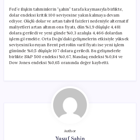
Fed’e ilişkin tahminlerin “şahin” tarafa kaymasıyla birlikte,
dolar endeksi kritik 100 seviyesine yakın kalmaya devam
ediyor. Güçlü dolar ve artan tahvil faizleri nedeniyle alternatif
maliyetleri artan altının ons fiyatı, dün %1,9 düşüşle 4,481
dolara geriledi ve yeni günde %0,3 azalışla 4,466 dolardan
işlem görmekte. Orta Doğu’daki gelişmelerin etkisiyle yüksek
seviyesini koruyan Brent petrolün varil fiyatı ise yeni işlem
gününde %0,5 düşüşle 107 dolara geriledi. Bu gelişmelerle
birlikte S&P 500 endeksi %0,67, Nasdaq endeksi %0,84 ve
Dow Jones endeksi %0,65 oranında değer kaybetti.
Author
Yusuf Şahin