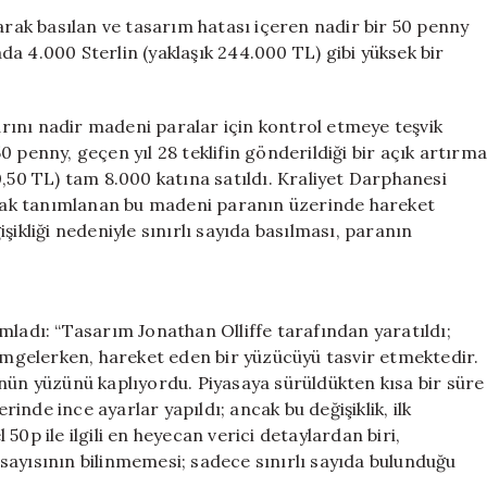
Penny
larak basılan ve tasarım hatası içeren nadir bir 50 penny
Madeni
a 4.000 Sterlin (yaklaşık 244.000 TL) gibi yüksek bir
Para
8000
Katı
larını nadir madeni paralar için kontrol etmeye teşvik
Fiyata
 penny, geçen yıl 28 teklifin gönderildiği bir açık artırm
Satıldı
0,50 TL) tam 8.000 katına satıldı. Kraliyet Darphanesi
için
larak tanımlanan bu madeni paranın üzerinde hareket
şikliği nedeniyle sınırlı sayıda basılması, paranın
mladı: “Tasarım Jonathan Olliffe tarafından yaratıldı;
simgelerken, hareket eden bir yüzücüyü tasvir etmektedir.
nün yüzünü kaplıyordu. Piyasaya sürüldükten kısa bir süre
nde ince ayarlar yapıldı; ancak bu değişiklik, ilk
0p ile ilgili en heyecan verici detaylardan biri,
sayısının bilinmemesi; sadece sınırlı sayıda bulunduğu