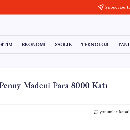
Subscribe t
ĞİTİM
EKONOMİ
SAĞLIK
TEKNOLOJİ
TANI
Penny Madeni Para 8000 Katı
Kumbaradan
yorumlar kapal
Çıkan
Hazine:
50