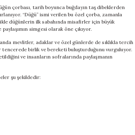
Sadece
düğün çorbası, tarih boyunca buğdayın taş dibeklerden
Bir
ırlanıyor. “Düğü” ismi verilen bu özel çorba, zamanla
Bardak
ikle düğünlerin ilk sabahında misafirler için büyük
Bulgurlarla
e paylaşımın simgesi olarak öne çıkıyor.
Mucizevi
Lezzet
da mevlitler, adaklar ve özel günlerde de sıklıkla tercih
için
r tencerede birlik ve bereketi buluşturduğunu vurguluyor.
tildiğini ve insanların sofralarında paylaşmanın
ler şu şekildedir: