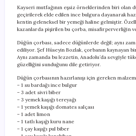
Kayseri mutfağının eşsiz örneklerinden biri olan 
geçirilerek elde edilen ince bulgura dayanarak haz
kentin geleneksel bir yemeği haline gelmiştir. Özell
kazanlarda pişirilen bu çorba, misafirperverliğin v
Düğün çorbası, sadece düğünlerde değil; aynı zaman
ediliyor. Şef Hüseyin Bozlak, çorbanın kaynayan bi
Aynı zamanda bu lezzetin, Anadolu’da sevgiyle tüke
güzelliğini sunduğunu dile getiriyor.
Düğün çorbasının hazırlanışı için gereken malzeme
– 1 su bardağı ince bulgur
– 3 adet sivri biber
– 3 yemek kaşığı tereyağı
– 1 yemek kaşığı domates salçası
– 1 adet limon
– 1 tatlı kaşığı kuru nane
– 1 çay kaşığı pul biber