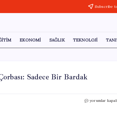
Subscribe t
ĞİTİM
EKONOMİ
SAĞLIK
TEKNOLOJİ
TANI
Çorbası: Sadece Bir Bardak
Kayseri’nin
yorumlar kapal
Geleneksel
Düğün
Çorbası: