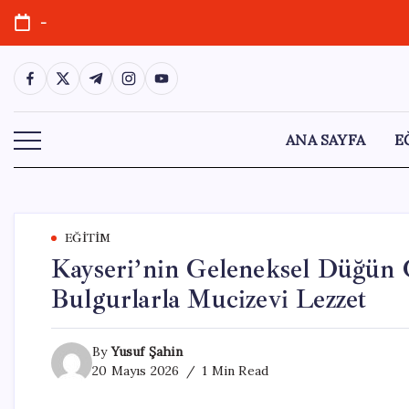
Skip
-
to
content
https://www.facebook.com/
https://twitter.com/
https://t.me/
https://www.instagram.com/
https://youtube.com/
ANA SAYFA
E
EĞITIM
Kayseri’nin Geleneksel Düğün 
Bulgurlarla Mucizevi Lezzet
By
Yusuf Şahin
20 Mayıs 2026
1 Min Read