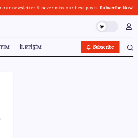
o our newsletter & never miss our best posts.
Subscribe Now!
TIM
İLETİŞİM
Subscribe
SON YAZILAR
ı
Google Pixel 11 Pro Fold için Geri Sayım
Başladı