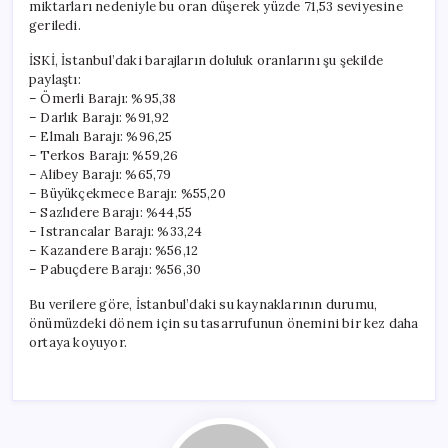
miktarları nedeniyle bu oran düşerek yüzde 71,53 seviyesine
geriledi.
İSKİ, İstanbul’daki barajların doluluk oranlarını şu şekilde
paylaştı:
– Ömerli Barajı: %95,38
– Darlık Barajı: %91,92
– Elmalı Barajı: %96,25
– Terkos Barajı: %59,26
– Alibey Barajı: %65,79
– Büyükçekmece Barajı: %55,20
– Sazlıdere Barajı: %44,55
– Istrancalar Barajı: %33,24
– Kazandere Barajı: %56,12
– Pabuçdere Barajı: %56,30
Bu verilere göre, İstanbul’daki su kaynaklarının durumu,
önümüzdeki dönem için su tasarrufunun önemini bir kez daha
ortaya koyuyor.