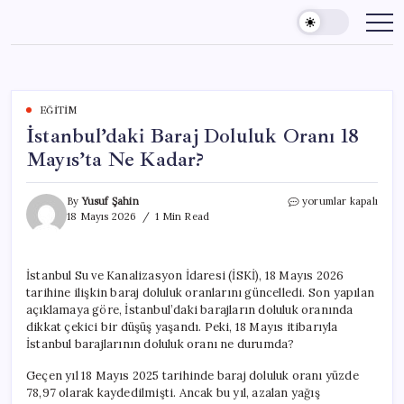
Skip
to
content
EĞITIM
İstanbul’daki Baraj Doluluk Oranı 18
Mayıs’ta Ne Kadar?
İstanbul’daki
By
Yusuf Şahin
yorumlar kapalı
Baraj
18 Mayıs 2026
1 Min Read
Doluluk
Oranı
18
İstanbul Su ve Kanalizasyon İdaresi (İSKİ), 18 Mayıs 2026
Mayıs’ta
tarihine ilişkin baraj doluluk oranlarını güncelledi. Son yapılan
Ne
Kadar?
açıklamaya göre, İstanbul’daki barajların doluluk oranında
için
dikkat çekici bir düşüş yaşandı. Peki, 18 Mayıs itibarıyla
İstanbul barajlarının doluluk oranı ne durumda?
Geçen yıl 18 Mayıs 2025 tarihinde baraj doluluk oranı yüzde
78,97 olarak kaydedilmişti. Ancak bu yıl, azalan yağış