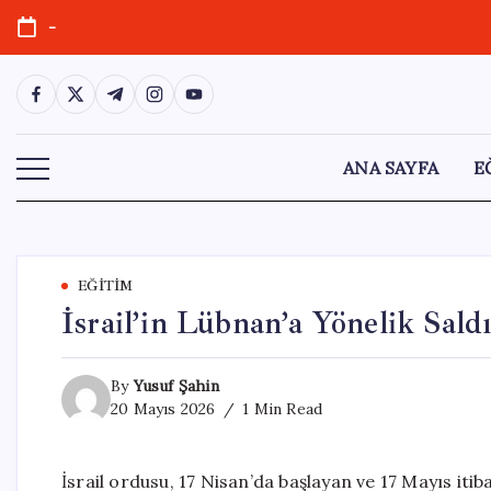
Skip
-
to
content
https://www.facebook.com/
https://twitter.com/
https://t.me/
https://www.instagram.com/
https://youtube.com/
ANA SAYFA
E
EĞITIM
İsrail’in Lübnan’a Yönelik Sald
By
Yusuf Şahin
20 Mayıs 2026
1 Min Read
İsrail ordusu, 17 Nisan’da başlayan ve 17 Mayıs it