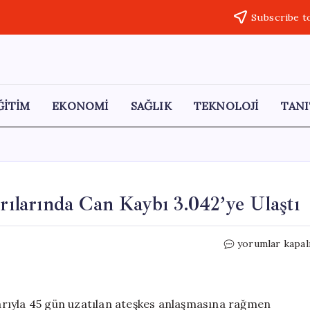
Subscribe t
ĞİTİM
EKONOMİ
SAĞLIK
TEKNOLOJİ
TANI
ırılarında Can Kaybı 3.042’ye Ulaştı
İsrail’in
yorumlar kapal
Lübnan’a
Yönelik
Saldırılarında
Can
ibarıyla 45 gün uzatılan ateşkes anlaşmasına rağmen