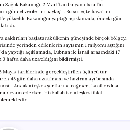
Kaybı
 Sağlık Bakanlığı, 2 Mart’tan bu yana İsrail’in
3.042’ye
nın güncel verilerini paylaştı. Bu süreçte hayatını
Ulaştı
01’e yükseldi. Bakanlığın yaptığı açıklamada, önceki gün
için
latıldı.
a saldırıları başlatarak ülkenin güneyinde birçok bölgeyi
risinde yerinden edilenlerin sayısının 1 milyonu aştığını
 yaptığı açıklamada, Lübnan ile İsrail arasındaki 17
3 hafta daha uzatıldığını bildirmişti.
5 Mayıs tarihlerinde gerçekleştirilen üçüncü tur
aren 45 gün daha uzatılması ve haziran ayı başında
mıştı. Ancak ateşkes şartlarına rağmen, İsrail ordusu
na devam ederken, Hizbullah ise ateşkesi ihlal
enlemektedir.