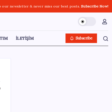
o our newsletter & never miss our best posts.
Subscribe Now!
TIM
İLETİŞİM
Subscribe
ı
SON YAZILAR
Android 17 bazı Galaxy modelleri için veda
güncellemesi olacak