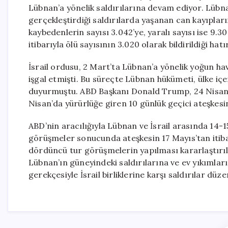
Lübnan’a yönelik saldırılarına devam ediyor. Lübnan
gerçekleştirdiği saldırılarda yaşanan can kayıpları
kaybedenlerin sayısı 3.042’ye, yaralı sayısı ise 9.3
itibarıyla ölü sayısının 3.020 olarak bildirildiği hatır
İsrail ordusu, 2 Mart’ta Lübnan’a yönelik yoğun hav
işgal etmişti. Bu süreçte Lübnan hükümeti, ülke içe
duyurmuştu. ABD Başkanı Donald Trump, 24 Nisan’da
Nisan’da yürürlüğe giren 10 günlük geçici ateşkesin 
ABD’nin aracılığıyla Lübnan ve İsrail arasında 14-1
görüşmeler sonucunda ateşkesin 17 Mayıs’tan itib
dördüncü tur görüşmelerin yapılması kararlaştırıl
Lübnan’ın güneyindeki saldırılarına ve ev yıkımları
gerekçesiyle İsrail birliklerine karşı saldırılar düz