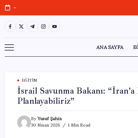
Skip
-
to
content
https://www.facebook.com/
https://twitter.com/
https://t.me/
https://www.instagram.com/
https://youtube.com/
ANA SAYFA
E
EĞITIM
İsrail Savunma Bakanı: “İran’a 
Planlayabiliriz”
By
Yusuf Şahin
30 Nisan 2026
1 Min Read