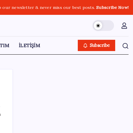
o our newsletter & never miss our best posts.
Subscribe Now!
TIM
İLETİŞİM
Subscribe
SON YAZILAR
ı
Yargıtay’dan kritik karar: SGK emekliye faiz
ödeyecek!