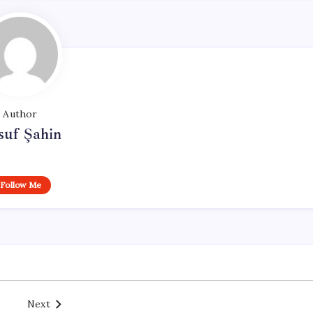
Author
suf Şahin
Follow Me
Next