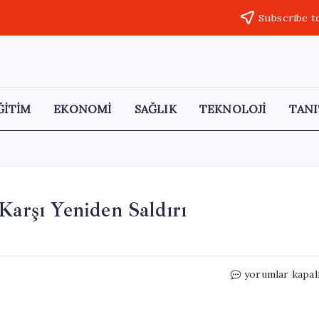
Subscribe t
ĞİTİM
EKONOMİ
SAĞLIK
TEKNOLOJİ
TANI
Karşı Yeniden Saldırı
İsrail
yorumlar kapal
Savunma
Bakanı:
“İran’a