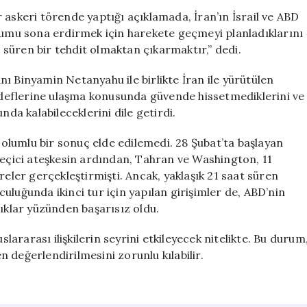
Karşı
 askeri törende yaptığı açıklamada, İran’ın İsrail ve ABD
Yeniden
urumu sona erdirmek için harekete geçmeyi planladıklarını
Saldırı
a süren bir tehdit olmaktan çıkarmaktır,” dedi.
Planlayabiliriz”
için
ı Binyamin Netanyahu ile birlikte İran ile yürütülen
hedeflerine ulaşma konusunda güvende hissetmediklerini ve
a kalabileceklerini dile getirdi.
lumlu bir sonuç elde edilemedi. 28 Şubat’ta başlayan
geçici ateşkesin ardından, Tahran ve Washington, 11
reler gerçekleştirmişti. Ancak, yaklaşık 21 saat süren
uluğunda ikinci tur için yapılan girişimler de, ABD’nin
lıklar yüzünden başarısız oldu.
slararası ilişkilerin seyrini etkileyecek nitelikte. Bu durum
en değerlendirilmesini zorunlu kılabilir.