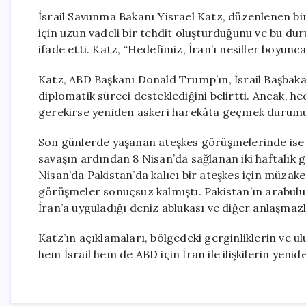
İsrail Savunma Bakanı Yisrael Katz, düzenlenen bir
için uzun vadeli bir tehdit oluşturduğunu ve bu d
ifade etti. Katz, “Hedefimiz, İran’ı nesiller boyunc
Katz, ABD Başkanı Donald Trump’ın, İsrail Başbakan
diplomatik süreci desteklediğini belirtti. Ancak, 
gerekirse yeniden askeri harekâta geçmek durumund
Son günlerde yaşanan ateşkes görüşmelerinde ise o
savaşın ardından 8 Nisan’da sağlanan iki haftalık 
Nisan’da Pakistan’da kalıcı bir ateşkes için müzake
görüşmeler sonuçsuz kalmıştı. Pakistan’ın arabuluc
İran’a uyguladığı deniz ablukası ve diğer anlaşmaz
Katz’ın açıklamaları, bölgedeki gerginliklerin ve ulu
hem İsrail hem de ABD için İran ile ilişkilerin yenid