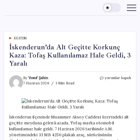
Skip
to
content
EĞITIM
İskenderun’da Alt Geçitte Korkunç
Kaza: Tofaş Kullanılamaz Hale Geldi, 3
Yaralı
İskenderun’da
By
Yusuf Şahin
yorumlar kapalı
Alt
7 Haziran 2026
1 Min Read
Geçitte
Korkunç
Kaza:
Tofaş
Kullanılamaz
Hale
İskenderun ilçesinde Muammer Aksoy Caddesi üzerindeki alt
Geldi,
geçitte meydana gelen kazada, Tofaş marka otomobil
3
kullanılamaz hale geldi. 7 Haziran 2026 tarihinde A.M.
Yaralı
yönetimindeki 33 MB 4256 plakalı araç, sürücüsünün
için