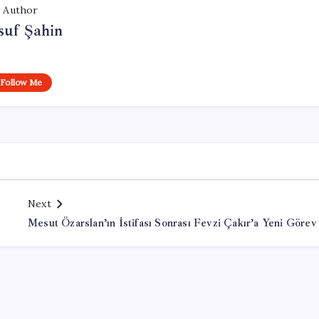
Author
suf Şahin
Follow Me
Next
Mesut Özarslan’ın İstifası Sonrası Fevzi Çakır’a Yeni Görev