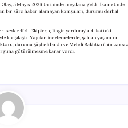
Kaybetti
i. Olay, 5 Mayıs 2026 tarihinde meydana geldi. İkametinde
için
’den bir süre haber alamayan komşuları, durumu derhal
ri sevk edildi. Ekipler, çilingir yardımıyla 4. kattaki
yle karşılaştı. Yapılan incelemelerde, şahsın yaşamını
 doktoru, durumu şüpheli buldu ve Mehdi Bakhtiari’nin cansı
orguna götürülmesine karar verdi.