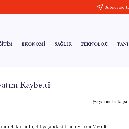
Subscribe t
ĞİTİM
EKONOMİ
SAĞLIK
TEKNOLOJİ
TANI
tını Kaybetti
İran
yorumlar kapal
Uyruklu
Adam
Evinde
Hayatını
anın 4. katında, 44 yaşındaki İran uyruklu Mehdi