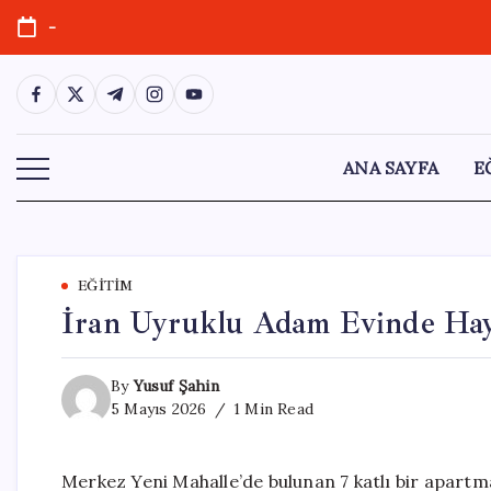
Skip
-
to
content
https://www.facebook.com/
https://twitter.com/
https://t.me/
https://www.instagram.com/
https://youtube.com/
ANA SAYFA
E
EĞITIM
İran Uyruklu Adam Evinde Haya
By
Yusuf Şahin
5 Mayıs 2026
1 Min Read
Merkez Yeni Mahalle’de bulunan 7 katlı bir apartm