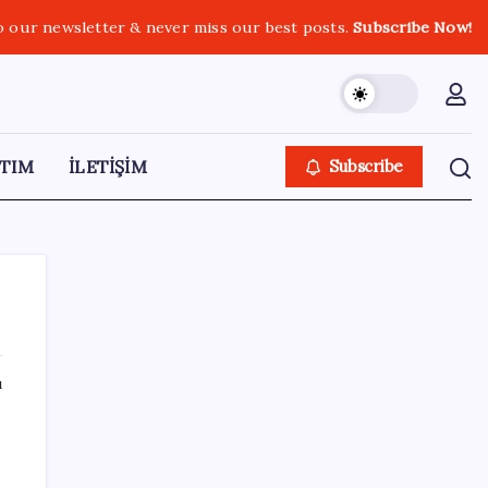
o our newsletter & never miss our best posts.
Subscribe Now!
TIM
İLETİŞİM
Subscribe
ı
SON YAZILAR
ChatGPT Free için büyük değişiklik: Artık
metin sohbetlerinde sınır yok