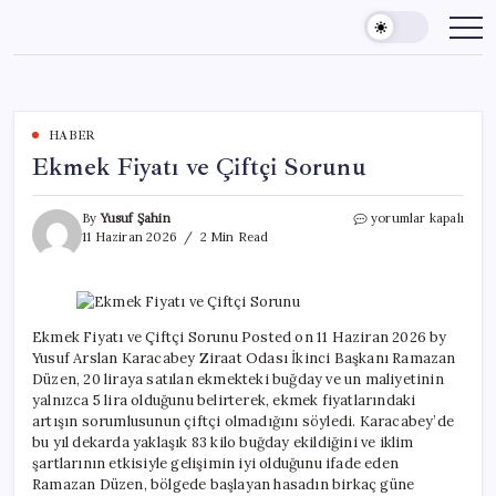
Skip
to
content
HABER
Ekmek Fiyatı ve Çiftçi Sorunu
Ekmek
By
Yusuf Şahin
yorumlar kapalı
Fiyatı
11 Haziran 2026
2 Min Read
ve
Çiftçi
Sorunu
için
Ekmek Fiyatı ve Çiftçi Sorunu Posted on 11 Haziran 2026 by
Yusuf Arslan Karacabey Ziraat Odası İkinci Başkanı Ramazan
Düzen, 20 liraya satılan ekmekteki buğday ve un maliyetinin
yalnızca 5 lira olduğunu belirterek, ekmek fiyatlarındaki
artışın sorumlusunun çiftçi olmadığını söyledi. Karacabey’de
bu yıl dekarda yaklaşık 83 kilo buğday ekildiğini ve iklim
şartlarının etkisiyle gelişimin iyi olduğunu ifade eden
Ramazan Düzen, bölgede başlayan hasadın birkaç güne