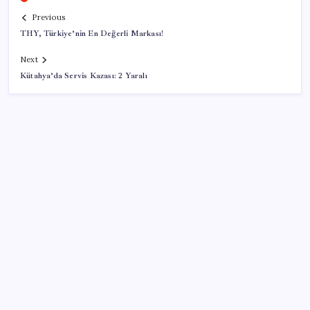
Previous
THY, Türkiye’nin En Değerli Markası!
Next
Kütahya’da Servis Kazası: 2 Yaralı
SON YAZILAR
Google Pixel 11 Pro Fold için Geri Sayım Başladı
CarrefourSA’dan dikkat çeken ‘alkol’ kararı: Stoklar
bitince satış sona erecek iddiası…