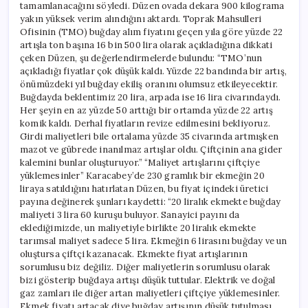
tamamlanacağını söyledi. Düzen ovada dekara 900 kilograma
yakın yüksek verim alındığını aktardı. Toprak Mahsulleri
Ofisinin (TMO) buğday alım fiyatını geçen yıla göre yüzde 22
artışla ton başına 16 bin 500 lira olarak açıkladığına dikkati
çeken Düzen, şu değerlendirmelerde bulundu: “TMO’nun
açıkladığı fiyatlar çok düşük kaldı. Yüzde 22 bandında bir artış,
önümüzdeki yıl buğday ekiliş oranını olumsuz etkileyecektir.
Buğdayda beklentimiz 20 lira, arpada ise 16 lira civarındaydı.
Her şeyin en az yüzde 50 arttığı bir ortamda yüzde 22 artış
komik kaldı. Derhal fiyatların revize edilmesini bekliyoruz.
Girdi maliyetleri bile ortalama yüzde 35 civarında artmışken
mazot ve gübrede inanılmaz artışlar oldu. Çiftçinin ana gider
kalemini bunlar oluşturuyor.” “Maliyet artışlarını çiftçiye
yüklemesinler” Karacabey’de 230 gramlık bir ekmeğin 20
liraya satıldığını hatırlatan Düzen, bu fiyat içindeki üretici
payına değinerek şunları kaydetti: “20 liralık ekmekte buğday
maliyeti 3 lira 60 kuruşu buluyor. Sanayici payını da
eklediğimizde, un maliyetiyle birlikte 20 liralık ekmekte
tarımsal maliyet sadece 5 lira. Ekmeğin 6 lirasını buğday ve un
oluştursa çiftçi kazanacak. Ekmekte fiyat artışlarının
sorumlusu biz değiliz. Diğer maliyetlerin sorumlusu olarak
bizi gösterip buğdaya artışı düşük tuttular. Elektrik ve doğal
gaz zamları ile diğer artan maliyetleri çiftçiye yüklemesinler.
Ekmek fiyatı artacak diye buğday artışının düşük tutulması