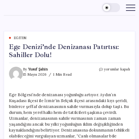
Skip
to
content
EĞITIM
Ege Denizi’nde Denizanası Patırtısı:
Sahiller Dolu!
Ege
By
Yusuf Şahin
yorumlar kapalı
Denizi’nde
15 Mayıs 2026
1 Min Read
Denizanası
Patırtısı:
Sahiller
Ege Bölgesi’nde denizanası yoğunluğu artıyor. Aydın’ın
Dolu!
Kuşadası ilçesi ile İzmir’in Selçuk ilçesi arasındaki kıyı şeridi,
için
binlerce şeffaf denizanasının sahile vurmasıyla dolup taştı. Bu
durum, hem yerel halkı hem de tatilcileri şaşkına çevirdi.
Uzmanlar, denizanasının sahile vurmasının zaman zaman
yaşandığını ancak bu yılki yoğunluğun iklim değişikliğinden
kaynaklandığını belirtiyor. Denizanasına dokunmanın tehlikeli
olabileceğini vurgulayan uzmanlar, “Canlı olmasalar bile