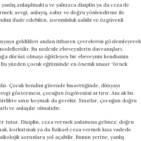
anlış anlaşılmakta ve yalnızca disiplin ya da ceza ile
tirmek; sevgi, anlayış, sabır ve doğru yönlendirme ile
dini ifade edebilen, sorumluluk sahibi ve özgüvenli
dünyaya geldikleri andan itibaren çevrelerini gözlemleyerek
 modelleridir. Bu nedenle ebeveynlerin davranışları,
cuğa dürüst olmayı öğütleyen bir ebeveynin kendisinin
r. Bu yüzden çocuk eğitiminde en önemli unsur “örnek
rıdır. Çocuk kendini güvende hissettiğinde, dünyayı
sevgi göstermesi, çocuğun özgüvenini artırır. Ancak bu
birlikte sınır koymak da gerekir. Sınırlar, çocuğun doğru
arlı ve anlaşılır olmalıdır.
yer tutar. Disiplin, ceza vermek anlamına gelmez; doğru
ak, korkutmak ya da fiziksel ceza vermek kısa vadede
kolojik sorunlara yol açabilir. Bunun yerine, yanlış