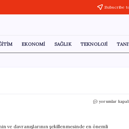
Subscribe t
ĞİTİM
EKONOMİ
SAĞLIK
TEKNOLOJİ
TANI
Çocuk
yorumlar kapal
Nasıl
Terbiye
Edilir?
için
inin ve davranışlarının şekillenmesinde en önemli