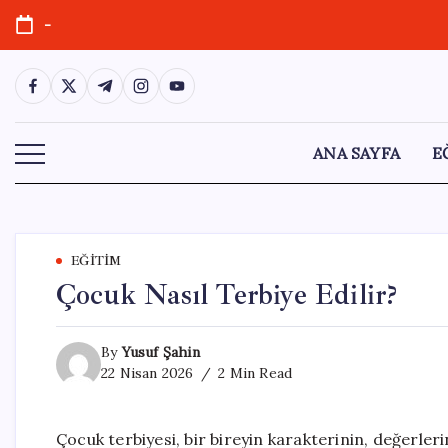
Skip
-
to
content
https://www.facebook.com/
https://twitter.com/
https://t.me/
https://www.instagram.com/
https://youtube.com/
ANA SAYFA
E
EĞITIM
Çocuk Nasıl Terbiye Edilir?
By
Yusuf Şahin
22 Nisan 2026
2 Min Read
Çocuk terbiyesi, bir bireyin karakterinin, değerler