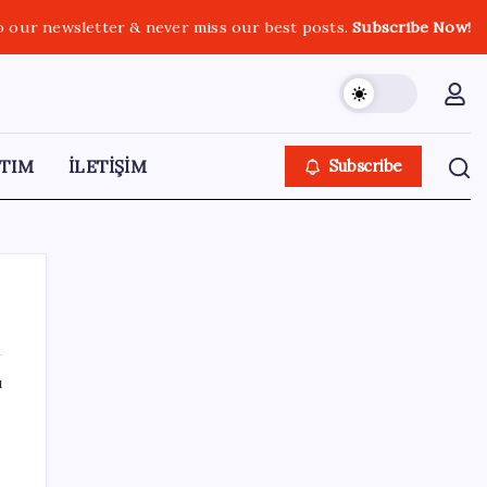
o our newsletter & never miss our best posts.
Subscribe Now!
TIM
İLETİŞİM
Subscribe
ı
SON YAZILAR
Google Pixel 11 Pro Fold için Geri Sayım
Başladı