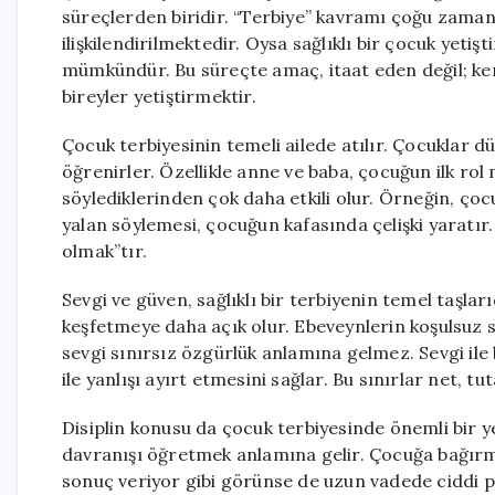
süreçlerden biridir. “Terbiye” kavramı çoğu zaman y
ilişkilendirilmektedir. Oysa sağlıklı bir çocuk yetiş
mümkündür. Bu süreçte amaç, itaat eden değil; ken
bireyler yetiştirmektir.
Çocuk terbiyesinin temeli ailede atılır. Çocuklar 
öğrenirler. Özellikle anne ve baba, çocuğun ilk rol
söylediklerinden çok daha etkili olur. Örneğin, ço
yalan söylemesi, çocuğun kafasında çelişki yaratı
olmak”tır.
Sevgi ve güven, sağlıklı bir terbiyenin temel taşla
keşfetmeye daha açık olur. Ebeveynlerin koşulsuz 
sevgi sınırsız özgürlük anlamına gelmez. Sevgi ile 
ile yanlışı ayırt etmesini sağlar. Bu sınırlar net, tut
Disiplin konusu da çocuk terbiyesinde önemli bir 
davranışı öğretmek anlamına gelir. Çocuğa bağırm
sonuç veriyor gibi görünse de uzun vadede ciddi psi