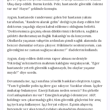
Ulaş darp edildi. Burnu kırıldı. Peki, hastanede güvenlik önlemi
var mı? Hayır!” şeklinde konuştu.
Aygun, hastanede randevusuz gelen bir hastanın yakını
tarafından, “Randevu alarak gelin” dediği için darp edilen bir
doktorun yaşadığı olayın kabul edilemez olduğunu belirtti.
“Doktorumuza geçmiş olsun dileklerimizi iletirken, sağlıkta
şiddeti durduramayan Sağlık Bakanlığı’nı da kınıyorum.
Okullarda yaşanan vahşetin ardından şimdi sağlık alanında da
benzer durumlar ortaya çıkıyor. Hükümete sesleniyorum, can
güvenliğini ne zaman sağlayacaksınız?” ifadelerini kullandı.
Aygun, darp edilen doktorun rapor alması nedeniyle
Tekirdağ’ın hizmetten mahrum kaldığını vurgulayarak, “Eğer
hastanede yeterli güvenlik sağlansaydı, bu olaylar yaşanır
mıydı?” diye sordu.
Devamında ise, işçi sınıfına yönelik baskıları eleştiren Aygun,
“Tam 9 gündür polis işçilere gaz sıkıyor. Yazıklar olsun. İşçiler
muhatap bulamıyor. Enerji Bakanı neden sessiz? Bu şirketle
özel anlaşmaları mı var? Emeğin karşılığı ödenmiyor. AKP,
holdinge ses çıkarmadığı gibi, tüm güvenlik güçlerini bir avuç
işçiye karşı kullanıyor. İşçi feryat ediyor. Eşinin alışveriş
listesinde yer alan temel gıdaları alamadığını duyuyoruz.