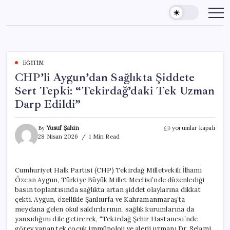
Skip
to
content
EĞITIM
CHP’li Aygun’dan Sağlıkta Şiddete
Sert Tepki: “Tekirdağ’daki Tek Uzman
Darp Edildi”
CHP’li
By
Yusuf Şahin
yorumlar kapalı
Aygun’dan
28 Nisan 2026
1 Min Read
Sağlıkta
Şiddete
Sert
Cumhuriyet Halk Partisi (CHP) Tekirdağ Milletvekili İlhami
Tepki:
Özcan Aygun, Türkiye Büyük Millet Meclisi’nde düzenlediği
“Tekirdağ’daki
Tek
basın toplantısında sağlıkta artan şiddet olaylarına dikkat
Uzman
çekti. Aygun, özellikle Şanlıurfa ve Kahramanmaraş’ta
Darp
meydana gelen okul saldırılarının, sağlık kurumlarına da
Edildi”
yansıdığını dile getirerek, “Tekirdağ Şehir Hastanesi’nde
için
görev yapan tek çocuk immünoloji ve alerji uzmanı Dr. Selami