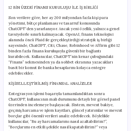
12 BİN ÜZERİ FİNANS KURULUŞU İLE İŞ BİRLİĞİ
Son verilere göre, her ay 200 milyondan fazla kişi para
yönetimi, bütçe planlaması ve tasarruf konusunda
ChatGPT’den yararlanıyor. Ancak yeni özellik, yalnızca genel
tavsiyelerle sınırlı kalmayacak. OpenAI, finans teknolojisi
alanında öncü Plaid ile gerçekleştirdiği stratejik iş birliği
sayesinde, ChatGPT, Citi, Chase, Robinhood ve Affirm gibi 12
binden fazla finans kuruluşuyla güvenli bir bağlantı
kurabilecek. Kullanıcılar, ChatGPT’nin kenar çubuğundaki
“Finans” sekmesinden ya da sohbet ekranına yazacakları
basit bir komut ile banka hesaplarını kolayca entegre
edebilecekler.
KİŞİSELLEŞTİRİLMİŞ FİNANSAL ANALİZLER
Entegrasyon işlemi başarıyla tamamlandıktan sonra
ChatGPT, kullanıcının mali durumunu detaylı bir görsel panel
üzerinden incelemeye başlayacak. Sistem, mevcut bakiye,
geçmiş harcama ve işlem kayıtları, güncel yatırımlar ve mevcut
borçlar gibi önemli verileri analiz edebilecek. Böylelikle
kullanıcılar, “Bu ay harcamalarımı nasıl azaltabilirim?”,
“Borçlarımı en etkili şekilde nasıl kapatabilirim?” veya