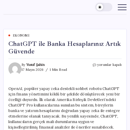
Skip
to
content
EKONOMI
ChatGPT ile Banka Hesaplarınız Artık
Güvende
ChatGPT
By
Yusuf Şahin
yorumlar kapalı
ile
17 Mayıs 2026
1 Min Read
Banka
Hesaplarınız
Artık
OpenAI, popüler yapay zeka destekli sohbet robotu ChatGPT
Güvende
için finans yönetimini köklü bir şekilde dönüştürecek yeni bir
için
özelliği duyurdu. İlk olarak Amerika Birleşik Devletleri’ndeki
ChatGPT Pro kullanıcılarına sunulan bu sistem, bireylerin
banka ve yatırım hesaplarını doğrudan yapay zeka ile entegre
etmelerine olanak tanıyacak. Bu yenilik sayesinde, ChatGPT,
kullanıcıların gerçek mali durumlarına uygun ve
kişiselleştirilmiş finansal analizler ile öneriler sunabilecek.