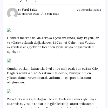
Bir
By
Yusuf Şahin
yorumlar kapalı
tarafı
25 Haziran 2026
3 Min Read
cennet,
öbür
tarafı
cehennem:
Burada
Hakkari merkez ile Yüksekova ilçesi arasında, sarp kayalıklar
dört
ve yüksek rakımlı dağlarla çevrili Cennet Cehennem Vadisi,
mevsim
aynı
akarsuları ve çiçeklerle bezenen yaylalarıyla doğaseverleri
anda
ağırlıyor.
yaşanıyor
için
Cumhurbaşkanı kararıyla 6 yıl önce milli park ilan edilen Cilo
Dağları’ndaki 4 bin 135 rakımlı Uludoruk, Türkiye’nin en
yüksek ikinci zirvesi olarak vadinin en çarpıcı noktasını
oluşturuyor.
Zirveleri karla kaplı dağları, buz ve karların erimesiyle oluşan
akarsuları, yeşilin tonlarının görülebildiği arazilerde açan