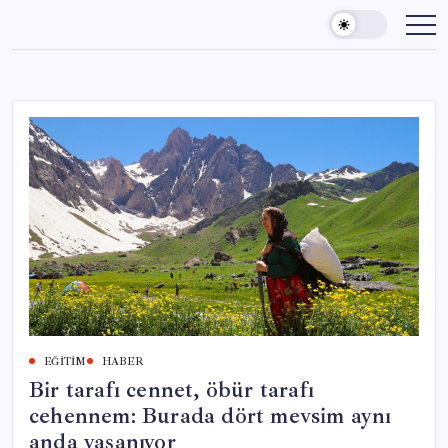
Skip
to
content
EĞITIM
HABER
Bir tarafı cennet, öbür tarafı
cehennem: Burada dört mevsim aynı
anda yaşanıyor