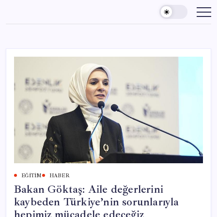
Skip
to
content
EĞITIM
HABER
Bakan Göktaş: Aile değerlerini
kaybeden Türkiye’nin sorunlarıyla
hepimiz mücadele edeceğiz