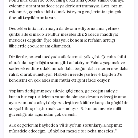
Fonu’muz ciddi de teveccüh gördü ama çocuk sahibi olmayı,
evlenme oranını sadece teşviklerle artıramayız. Evet, bizim
evlenmek, çocuk sahibi olmak isteyen gençlerimiz için çok
önemli teşviklerimiz var.
Desteklerimizi artırmaya da devam ediyoruz ama yetmez
çünkü aile olmak bir kültür meselesidir. Sadece maddiyat
meselesi değildir, öyle olsaydı ekonomik refahın arttığı
ülkelerde çocuk oranı düşmezdi.
Dizilerde, sosyal medyada aile kurmak yük gibi. Çocuk sahibi
olmak da özgürlüğün sonu gibi anlatılıyor. Yalnız yaşamak ve
sadece kendine odaklanmak daha özgür, daha modern ve daha
rahat olarak sunuluyor. Halbuki neredeyse her 4 kişiden 3’ü
kendisini en çok ailesinin mutlu ettiğini ifade ediyor.
Toplum dediğimiz şey aileyle güçlenen, geleceğini aileyle
kuran bir yapı. Ailelerin yanında olmaya devam edeceğiz ama
aynı zamanda aileyi değersizleştiren kültüre karşı da güçlü bir
sosyal bilinç oluşturmak zorundayız. Bakın bu mesele milli
güvenliğimiz açısından çok önemli.
Aile değerlerini kaybeden Türkiye’nin sorunlarıyla hepimiz
mücadele edeceğiz. Çünkü bu mesele bir beka meselesi.”