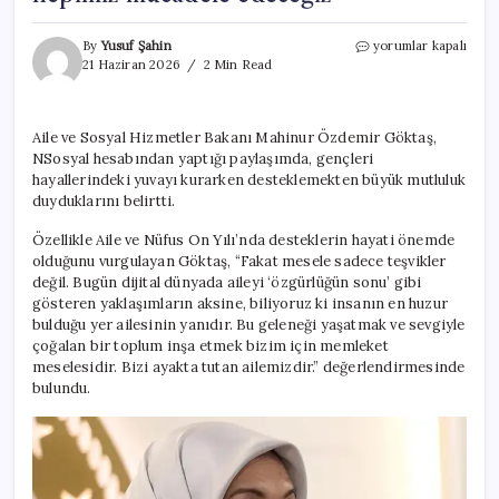
Bakan
By
Yusuf Şahin
yorumlar kapalı
Göktaş:
21 Haziran 2026
2 Min Read
Aile
değerlerini
kaybeden
Aile ve Sosyal Hizmetler Bakanı Mahinur Özdemir Göktaş,
Türkiye’nin
NSosyal hesabından yaptığı paylaşımda, gençleri
sorunlarıyla
hepimiz
hayallerindeki yuvayı kurarken desteklemekten büyük mutluluk
mücadele
duyduklarını belirtti.
edeceğiz
için
Özellikle Aile ve Nüfus On Yılı’nda desteklerin hayati önemde
olduğunu vurgulayan Göktaş, “Fakat mesele sadece teşvikler
değil. Bugün dijital dünyada aileyi ‘özgürlüğün sonu’ gibi
gösteren yaklaşımların aksine, biliyoruz ki insanın en huzur
bulduğu yer ailesinin yanıdır. Bu geleneği yaşatmak ve sevgiyle
çoğalan bir toplum inşa etmek bizim için memleket
meselesidir. Bizi ayakta tutan ailemizdir.” değerlendirmesinde
bulundu.