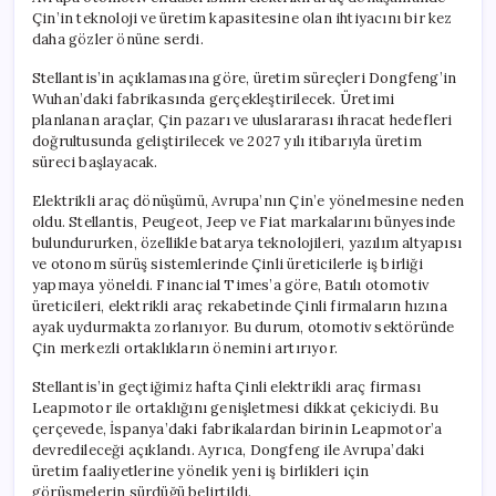
Çin’in teknoloji ve üretim kapasitesine olan ihtiyacını bir kez
daha gözler önüne serdi.
Stellantis’in açıklamasına göre, üretim süreçleri Dongfeng’in
Wuhan’daki fabrikasında gerçekleştirilecek. Üretimi
planlanan araçlar, Çin pazarı ve uluslararası ihracat hedefleri
doğrultusunda geliştirilecek ve 2027 yılı itibarıyla üretim
süreci başlayacak.
Elektrikli araç dönüşümü, Avrupa’nın Çin’e yönelmesine neden
oldu. Stellantis, Peugeot, Jeep ve Fiat markalarını bünyesinde
bulundururken, özellikle batarya teknolojileri, yazılım altyapısı
ve otonom sürüş sistemlerinde Çinli üreticilerle iş birliği
yapmaya yöneldi. Financial Times’a göre, Batılı otomotiv
üreticileri, elektrikli araç rekabetinde Çinli firmaların hızına
ayak uydurmakta zorlanıyor. Bu durum, otomotiv sektöründe
Çin merkezli ortaklıkların önemini artırıyor.
Stellantis’in geçtiğimiz hafta Çinli elektrikli araç firması
Leapmotor ile ortaklığını genişletmesi dikkat çekiciydi. Bu
çerçevede, İspanya’daki fabrikalardan birinin Leapmotor’a
devredileceği açıklandı. Ayrıca, Dongfeng ile Avrupa’daki
üretim faaliyetlerine yönelik yeni iş birlikleri için
görüşmelerin sürdüğü belirtildi.