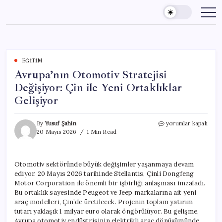
Skip
to
content
EĞITIM
Avrupa’nın Otomotiv Stratejisi
Değişiyor: Çin ile Yeni Ortaklıklar
Gelişiyor
Avrupa’nın
By
Yusuf Şahin
yorumlar kapalı
Otomotiv
20 Mayıs 2026
1 Min Read
Stratejisi
Değişiyor:
Çin
Otomotiv sektöründe büyük değişimler yaşanmaya devam
ile
ediyor. 20 Mayıs 2026 tarihinde Stellantis, Çinli Dongfeng
Yeni
Ortaklıklar
Motor Corporation ile önemli bir işbirliği anlaşması imzaladı.
Gelişiyor
Bu ortaklık sayesinde Peugeot ve Jeep markalarına ait yeni
için
araç modelleri, Çin’de üretilecek. Projenin toplam yatırım
tutarı yaklaşık 1 milyar euro olarak öngörülüyor. Bu gelişme,
Avrupa otomotiv endüstrisinin elektrikli araç dönüşümünde