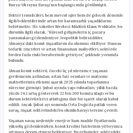
Rusya-Ukrayna Savaşı’nın başlangıcında görülmüştü.
Sektör temsilcileri, hem mevcut işler hem de gelecek dönemle
ilgili beklentilerinde artan bir karamsarlık yaşadıklarını
belirtmekte. Ifo Anketler Merkezi Müdürü Klaus Wohlrabe, bu
durumla ilgili olarak, “Küresel gelişmelerin iç pazara
yansımaları gözlemleniyor. Jeopolitik belirsizlikler,
Almanya’daki konut inşaatlarını da olumsuz etkiliyor. Hassas
tedarik zincirleri ve artan finansman maliyetleri, sektörde
birden fazla riski beraberinde getiriyor,” şeklinde yorumda
bulundu.
Alman konut sektörü, önceki üç yıl süresince yaşanan
gerilemenin ardından, artan faiz oranları ve malzeme
maliyetlerinin etkisini aşarak 2025 yılında toparlanma
sürecine girmişti. Şubat ayında yapı ruhsatları, yıllık bazda
yüzde 24,1 artış göstererek 22 bin 200 konuta ulaştı ve bu
durum sektörün krizi atlattığına dair bir işaret olarak kabul
edildi. Ancak Şubat ayı sonunda Orta Doğu’da patlak veren
savaş, inşaat sektöründeki bu olumlu havayı tersine çevirdi.
Yaşanan savaş nedeniyle enerji ve ham madde fiyatlarında
yükseliş gözlemlenirken, konut kredisi faizlerinin yıl boyunca
artmaya devam etmesi bekleniyor. Bu gelişmeler, sektördeki