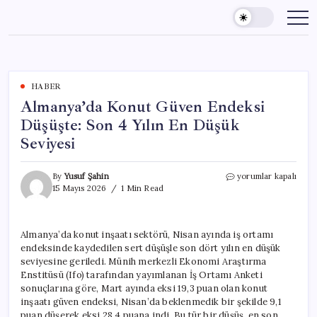
Skip
to
content
HABER
Almanya’da Konut Güven Endeksi
Düşüşte: Son 4 Yılın En Düşük
Seviyesi
Almanya’da
By
Yusuf Şahin
yorumlar kapalı
Konut
15 Mayıs 2026
1 Min Read
Güven
Endeksi
Düşüşte:
Almanya’da konut inşaatı sektörü, Nisan ayında iş ortamı
Son
endeksinde kaydedilen sert düşüşle son dört yılın en düşük
4
Yılın
seviyesine geriledi. Münih merkezli Ekonomi Araştırma
En
Enstitüsü (Ifo) tarafından yayımlanan İş Ortamı Anketi
Düşük
sonuçlarına göre, Mart ayında eksi 19,3 puan olan konut
Seviyesi
inşaatı güven endeksi, Nisan’da beklenmedik bir şekilde 9,1
için
puan düşerek eksi 28,4 puana indi. Bu tür bir düşüş, en son