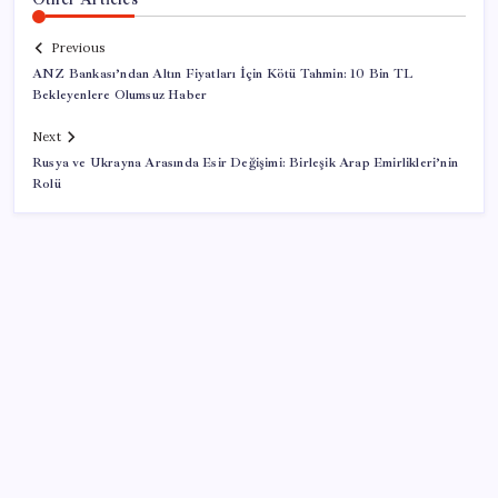
Previous
ANZ Bankası’ndan Altın Fiyatları İçin Kötü Tahmin: 10 Bin TL
Bekleyenlere Olumsuz Haber
Next
Rusya ve Ukrayna Arasında Esir Değişimi: Birleşik Arap Emirlikleri’nin
Rolü
SON YAZILAR
Android 17 bazı Galaxy modelleri için veda