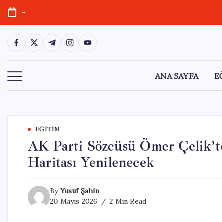
Skip
-
to
content
https://www.facebook.com/
https://twitter.com/
https://t.me/
https://www.instagram.com/
https://youtube.com/
ANA SAYFA
E
EĞITIM
AK Parti Sözcüsü Ömer Çelik’te
Haritası Yenilenecek
By
Yusuf Şahin
20 Mayıs 2026
2 Min Read