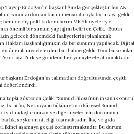
Çelik’ten
 Tayyip Erdoğan’ın başkanlığında gerçekleştirilen AK
Bahçeli’nin
antısının ardından basın mensuplarıyla bir araya geldi.
Teklifine
 hem de dış politika konularını MKYK üyeleriyle
Cevap:
ğı’nın önemli bir sunum yaptığını belirten Çelik, “Bütün
Yol
imizin gelecek dönemdeki faaliyetlerini planlamak
Haritası
n Hakları Başkanlığımızın da bir sunumu yapılacak. Dijita
Yenilenecek
i en önemli meselelerden biri haline geldi. Tüm bu konular
için
le, Terörsüz Türkiye gündemi her yönüyle ele alınmaktadır”
başkanı Erdoğan’ın talimatları doğrultusunda çeşitli
i değerlendirdi.
rına tepki gösteren Çelik, “Sumud Filosu’nun insanlık onuru
oruz. İsrail’in, Netanyahu hükümetinin küresel Sumud
Kendi vatandaşlarımızın ve diğer üyelerinin durumunu
rlık, soykırım niteliği taşımaktadır. İlaç ve gıda
, ikinci aşamaya geçişi zorlaştırmaktadır. Bu durum,