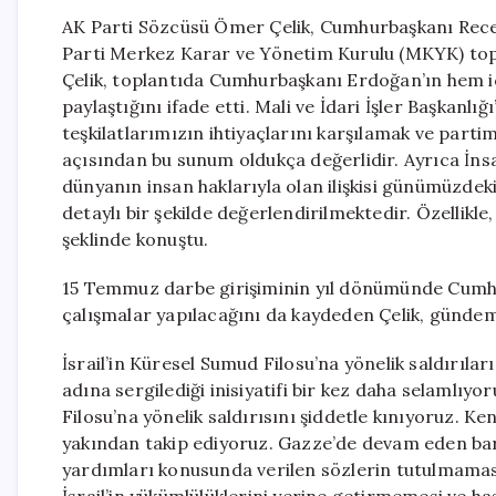
AK Parti Sözcüsü Ömer Çelik, Cumhurbaşkanı Recep
Parti Merkez Karar ve Yönetim Kurulu (MKYK) topl
Çelik, toplantıda Cumhurbaşkanı Erdoğan’ın hem iç
paylaştığını ifade etti. Mali ve İdari İşler Başkanlı
teşkilatlarımızın ihtiyaçlarını karşılamak ve part
açısından bu sunum oldukça değerlidir. Ayrıca İnsa
dünyanın insan haklarıyla olan ilişkisi günümüzdek
detaylı bir şekilde değerlendirilmektedir. Özellik
şeklinde konuştu.
15 Temmuz darbe girişiminin yıl dönümünde Cumhur
çalışmalar yapılacağını da kaydeden Çelik, gündem
İsrail’in Küresel Sumud Filosu’na yönelik saldırıla
adına sergilediği inisiyatifi bir kez daha selamlıy
Filosu’na yönelik saldırısını şiddetle kınıyoruz. 
yakından takip ediyoruz. Gazze’de devam eden barba
yardımları konusunda verilen sözlerin tutulmaması