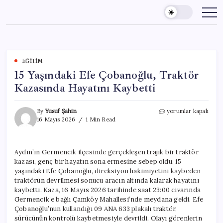
Skip
to
content
EĞITIM
15 Yaşındaki Efe Çobanoğlu, Traktör
Kazasında Hayatını Kaybetti
15
By
Yusuf Şahin
yorumlar kapalı
Yaşındaki
16 Mayıs 2026
1 Min Read
Efe
Çobanoğlu,
Traktör
Aydın’ın Germencik ilçesinde gerçekleşen trajik bir traktör
Kazasında
kazası, genç bir hayatın sona ermesine sebep oldu. 15
Hayatını
Kaybetti
yaşındaki Efe Çobanoğlu, direksiyon hakimiyetini kaybeden
için
traktörün devrilmesi sonucu aracın altında kalarak hayatını
kaybetti. Kaza, 16 Mayıs 2026 tarihinde saat 23:00 civarında
Germencik’e bağlı Çamköy Mahallesi’nde meydana geldi. Efe
Çobanoğlu’nun kullandığı 09 ANA 633 plakalı traktör,
sürücünün kontrolü kaybetmesiyle devrildi. Olayı görenlerin